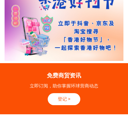
免费商贸资讯
立即订阅，助你掌握环球营商动态
登记
>