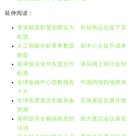
延伸阅读：
香港精英彰显创新实力 科研商品化疫下见
机遇
人工智能分析零售数据 助中小企提升成本
效益
香港续深化与东盟合作 港马网上研讨会创
机遇
全球金融中心指数报告 中国内地四地挤身
十大
全球各类展览积极筹备 实体展疫后重开掀
热潮
港府提供全额场租资助 助力重启会议展览
活动