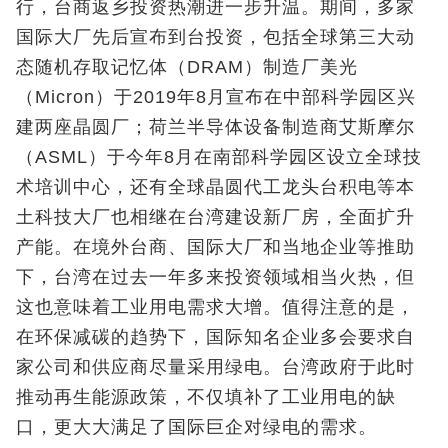
行，台商返乡投资热潮进一步升温。期间，多家
国际大厂先后宣布到台投资，包括全球第三大动
态随机存取记忆体（DRAM）制造厂美光
（Micron）于2019年8月宣布在中部科学园区兴
建两座晶圆厂；荷兰半导体设备制造商艾斯摩尔
（ASML）于今年8月在南部科学园区设立全球技
术培训中心，还有全球晶圆代工龙头台积电等本
土科技大厂也相继在台湾建设新厂房，全面扩升
产能。在境外台商、国际大厂和当地企业等推助
下，台湾在过去一年多来投资领域相当火热，但
这也意味着工业用电需求大增。值得注意的是，
在环保减碳的趋势下，国际知名企业多会要求自
家公司和供应商尽量采用绿电。台湾政府于此时
推动再生能源政策，不仅填补了工业用电的缺
口，更大大满足了国际巨企对绿电的需求。