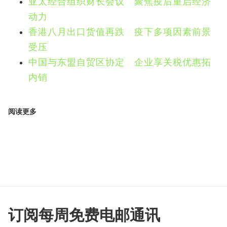
亚太经合组织财长会议 聚焦疫后重启经济
动力
香港八月出口货值再跌 疫下多项因素前景
受压
中国与东盟自贸区协定 企业享关税优惠拓
内销
阅读更多
订阅每周免费电邮通讯