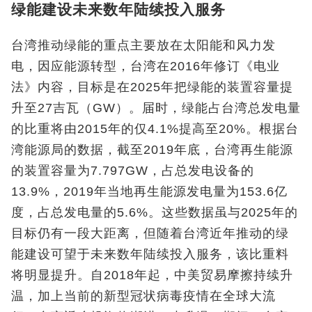
绿能建设未来数年陆续投入服务
台湾推动绿能的重点主要放在太阳能和风力发
电，因应能源转型，台湾在2016年修订《电业
法》内容，目标是在2025年把绿能的装置容量提
升至27吉瓦（GW）。届时，绿能占台湾总发电量
的比重将由2015年的仅4.1%提高至20%。根据台
湾能源局的数据，截至2019年底，台湾再生能源
的装置容量为7.797GW，占总发电设备的
13.9%，2019年当地再生能源发电量为153.6亿
度，占总发电量的5.6%。这些数据虽与2025年的
目标仍有一段大距离，但随着台湾近年推动的绿
能建设可望于未来数年陆续投入服务，该比重料
将明显提升。自2018年起，中美贸易摩擦持续升
温，加上当前的新型冠状病毒疫情在全球大流