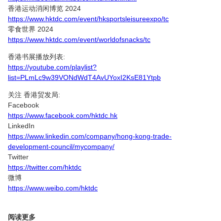
香港运动消闲博览 2024
https://www.hktdc.com/event/hksportsleisureexpo/tc
零食世界 2024
https://www.hktdc.com/event/worldofsnacks/tc
香港书展播放列表:
https://youtube.com/playlist?
list=PLmLc9w39VONdWdT4AvUYoxI2KsE81Ytpb
关注 香港贸发局:
Facebook
https://www.facebook.com/hktdc.hk
LinkedIn
https://www.linkedin.com/company/hong-kong-trade-
development-council/mycompany/
Twitter
https://twitter.com/hktdc
微博
https://www.weibo.com/hktdc
阅读更多