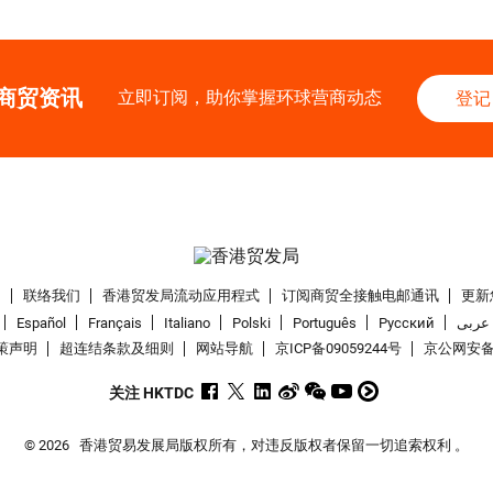
商贸资讯
立即订阅，助你掌握环球营商动态
登记
们
联络我们
香港贸发局流动应用程式
订阅商贸全接触电邮通讯
更新
Español
Français
Italiano
Polski
Português
Pусский
عربى
策声明
超连结条款及细则
网站导航
京ICP备09059244号
京公网安备 1
关注 HKTDC
© 2026
香港贸易发展局版权所有，对违反版权者保留一切追索权利 。