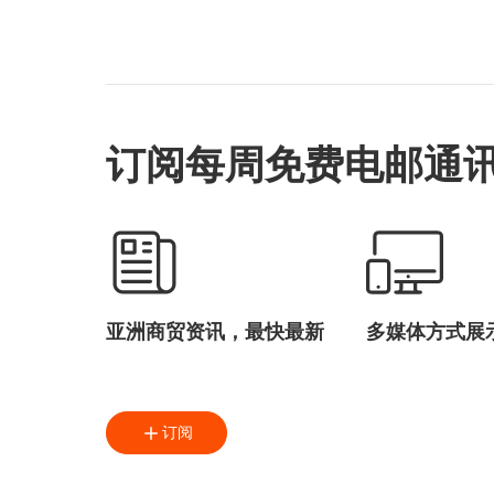
香港电影金像奖
HKFA
H
ifva独立短片及影像媒体节
亚洲电影大奖
香港亚洲电影投资会
订阅每周免费电邮通
HAF
H
亚洲影视娱乐论坛
数码娱乐论坛
电影
电视
音乐
数字娱乐
方舜文
亚洲商贸资讯，最快最新
多媒体方式展
陈国基
黎明
电影发展基金
订阅