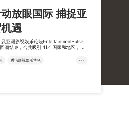
动放眼国际 捕捉亚
贸机遇
亚洲影视娱乐论坛EntertainmentPulse
圆满结束，合共吸引 41个国家和地区，超
参与，足证亚洲最大影视娱乐商贸平台优势，而
月中，延续商机。
港
香港影视娱乐博览
• • •
香港国际影视展
FILMART
电影
电视
数字娱乐
b3