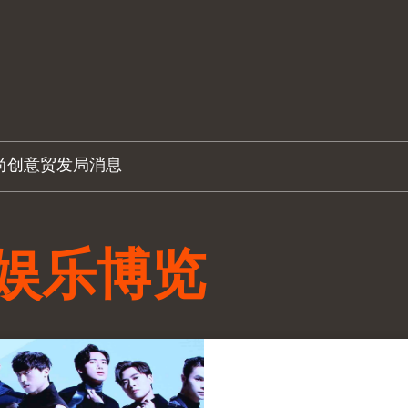
尚创意
贸发局消息
娱乐博览