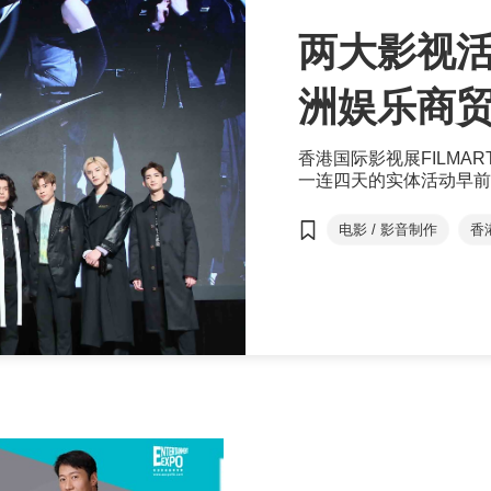
两大影视活
洲娱乐商
香港国际影视展FILMART及
一连四天的实体活动早前
过7,300名业界人士
线上平台将继续开放至4
电影 / 影音制作
香
Entertainment Exp...
亚洲影视娱乐论坛
恋爱实境节目
We