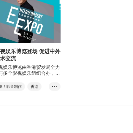
视娱乐博览登场 促进中外
术交流
视娱乐博览由香港贸发局全力
与多个影视娱乐组织合办，并
意香港＂电影发展基金赞助。
博览继续连系环球的业界精
影 / 影音制作
香港
• • •
再度邀得艺人黎明担任香港影
香港影视娱乐博览
大使，呼吁公众支持香港的影
业及参与博览各项活动。
ntertainment Exp...
香港国际影视展
香港国际电影节
KIFF