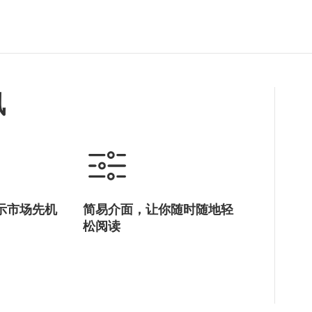
香港电影金像奖
KFA
ifva独立短片及影像媒体节
亚洲电影大奖
香港亚洲电影投资会
讯
AF
亚洲影视娱乐论坛
数码娱乐论坛
电影
电视
音乐
数字娱乐
示市场先机
简易介面，让你随时随地轻
松阅读