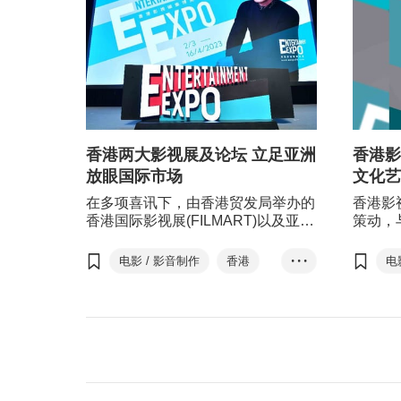
香港两大影视展及论坛 立足亚洲
香港影
放眼国际市场
文化艺
在多项喜讯下，由香港贸发局举办的
香港影
香港国际影视展(FILMART)以及亚洲
策动，
影视娱乐论坛(EntertainmentPulse)
获＂创
盛大举行，让全球影视业界翘楚共拓
今年的
电影 / 影音制作
香港
• • •
电
新商机。
英，并
香港影视娱乐博览
视娱乐
视娱乐
Entertainment Exp...
E
香港国际影视展
香港国际电影节
HKIFF
H