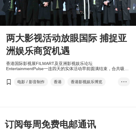
两大影视活动放眼国际 捕捉亚
洲娱乐商贸机遇
香港国际影视展FILMART及亚洲影视娱乐论坛
EntertainmentPulse一连四天的实体活动早前圆满结束，合共吸引
41个国家和地区，超过7,300名业界人士参与，足证亚洲最大影视
娱乐商贸平台优势，而线上平台将继续开放至4月中，延续商机。
电影 / 影音制作
香港
香港影视娱乐博览
• • •
Entertainment Exp...
香港国际影视展
FILMART
亚洲影视娱乐论坛
电影
电视
数字娱乐
恋爱实境节目
Web3
订阅每周免费电邮通讯