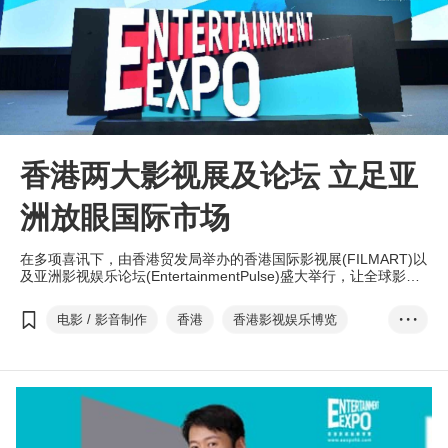
香港两大影视展及论坛 立足亚
洲放眼国际市场
在多项喜讯下，由香港贸发局举办的香港国际影视展(FILMART)以
及亚洲影视娱乐论坛(EntertainmentPulse)盛大举行，让全球影视
业界翘楚共拓新商机。
电影 / 影音制作
香港
香港影视娱乐博览
• • •
Entertainment Exp...
香港国际影视展
香港国际电影节
HKIFF
香港电影金像奖
HKFA
ifva独立短片及影像媒体节
亚洲电影大奖
香港亚洲电影投资会
HAF