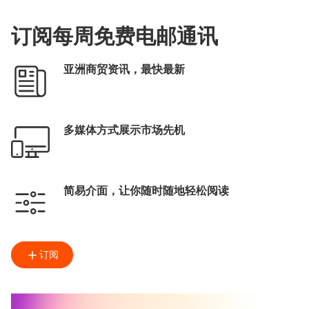
HKFA
ifva独立短片及影像媒体节
亚洲电影大奖
香港亚洲电影投资会
HAF
订阅每周免费电邮通讯
亚洲影视娱乐论坛
数码娱乐论坛
电影
电视
音乐
数字娱乐
亚洲商贸资讯，最快最新
多媒体方式展示市场先机
简易介面，让你随时随地轻松阅读
订阅