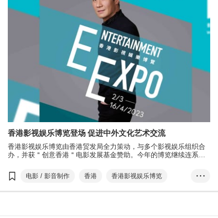
亚洲影视娱乐论坛
数码娱乐论坛
电影
电视
音乐
数字娱乐
方舜文
陈国基
黎明
电影发展基金
香港影视娱乐博览登场 促进中外文化艺术交流
香港影视娱乐博览由香港贸发局全力策动，与多个影视娱乐组织合
办，并获＂创意香港＂电影发展基金赞助。今年的博览继续连系环
球的业界精英，并再度邀得艺人黎明担任香港影视娱乐大使，呼吁
公众支持香港的影视娱乐业及参与博览各项活动。
电影 / 影音制作
香港
香港影视娱乐博览
• • •
Entertainment Exp...
香港国际影视展
香港国际电影节
HKIFF
香港电影金像奖