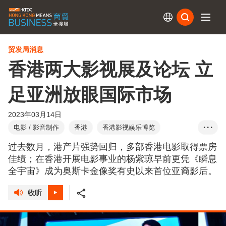
订阅
贸发局消息
香港两大影视展及论坛 立
足亚洲放眼国际市场
2023年03月14日
电影 / 影音制作
香港
香港影视娱乐博览
• • •
Entertainment Exp...
香港国际影视展
过去数月，港产片强势回归，多部香港电影取得票房
香港国际电影节
HKIFF
香港电影金像奖
佳绩；在香港开展电影事业的杨紫琼早前更凭《瞬息
全宇宙》成为奥斯卡金像奖有史以来首位亚裔影后。
HKFA
ifva独立短片及影像媒体节
亚洲电影大奖
香港亚洲电影投资会
HAF
亚洲影视娱乐论坛
收听
数码娱乐论坛
电影
电视
音乐
数字娱乐
方舜文
陈国基
黎明
电影发展基金