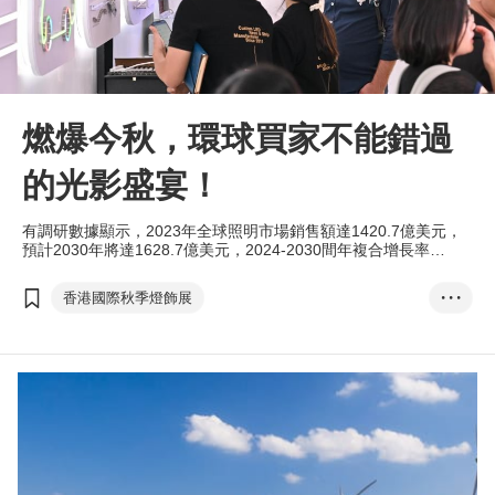
燃爆今秋，環球買家不能錯過
的光影盛宴！
有調研數據顯示，2023年全球照明市場銷售額達1420.7億美元，
預計2030年將達1628.7億美元，2024-2030間年複合增長率
（CAGR）為2.0%。 照明產品與生活各範疇息息相關，行業正趨
向高質量發展，除了追求智能化及綠色低碳等功能外，亦須符合人
香港國際秋季燈飾展
• • •
性化及美學的需求。今秋，香港貿發局呈獻譽滿全球的兩大燈展，
為業界提供頂尖的商貿平台。
香港國際戶外及科技照明博覽
燈飾
照明