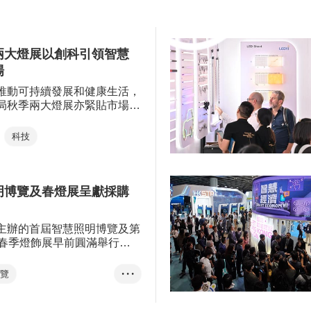
色照明產品及解決方案，加上
略，擴大國際市場份額。該
「綠色創新」展區，務求為買
4月初參展由香港貿發局主辦
豐富的採購選項。活動亦設有
港國際春季燈飾展」，展示
壇及交流活動，促進業界發展
兩大燈展以創科引領智慧
品系列，開拓更多商機。
。
場
推動可持續發展和健康生活，
局秋季兩大燈展亦緊貼市場趨
照明與生活的創新產品及方
造商機。
科技
明博覽及春燈展呈獻採購
主辦的首屆智慧照明博覽及第
際春季燈飾展早前圓滿舉行，
熱，共吸引約16,000名來自
及地區的買家親臨參觀和洽商。
博覽
• • •
春季燈飾展