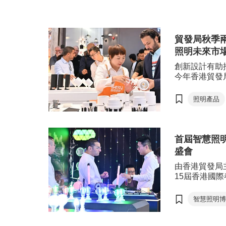
業趨勢，重點展示相關產品及解決方
能、綠
案, 舉辦講座及交流活動，為業界發
新設的
掘商機。活動共吸引約15,000名來自
家帶來
108個國家及地區的買家親臨參觀和
多個論
貿發局秋季
洽商，足證展會的强大國際號召力。
及合作
照明未來市
創新設計有助
今年香港貿發
勢，呈獻融合
案，為業界締
照明產品
首屆智慧照
盛會
由香港貿發局
15屆香港國
現場採購氣氛熾
107個國家
智慧照明
香港國際