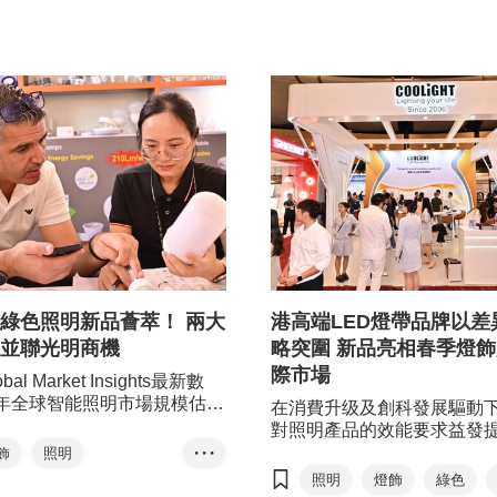
綠色照明新品薈萃！ 兩大
港高端LED燈帶品牌以差
並聯光明商機
略突圍 新品亮相春季燈
際市場
al Market Insights最新數
年全球智能照明市場規模估值
在消費升级及創科發展驅動
億美元，預計2025年至2034
對照明產品的效能要求益發
合年增長率將達19.3%。新一
港照明產品品牌
飾
照明
• • •
慧照明博覽」及「香港國際春
Huitron（COOLIGHT）就
照明
燈飾
綠色
智能家居
智慧城市
展」將呈獻多元化的創新智
制綠色及智能產品、持續創