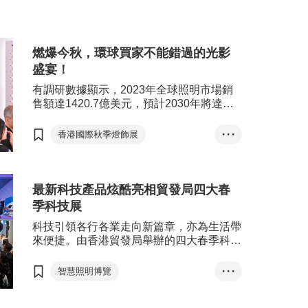
預計帶來高達5,000萬美元的訂單；
公司將於
也有新加坡買家在國際環保博覽中對
的「香
香港的廢物處理方案感興趣，預算採
其最新產
購額約300萬港元。
燃爆今秋，環球買家不能錯過的光影
盛宴！
有調研數據顯示，2023年全球照明市場銷
售額達1420.7億美元，預計2030年將達
1628.7億美元，2024-2030間年複合增長率
（CAGR）為2.0%。 照明產品與生活各範
香港國際秋季燈飾展
• • •
疇息息相關，行業正趨向高質量發展，除了
香港國際戶外及科技照明博覽
追求智能化及綠色低碳等功能外，亦須符合
人性化及美學的需求。今秋，香港貿發局呈
燈飾
照明
獻譽滿全球的兩大燈展，為業界提供頂尖的
最新科技產品炫酷亮相貿發局四大春
商貿平台。
季科技展
科技引領各行各業走向新篇章，亦為生活帶
來便捷。由香港貿發局舉辦的四大春季科技
展，包括首屆智慧照明博覽、香港國際春季
燈飾展、香港國際創科展、香港春季電子產
智慧照明博覽
• • •
品展，定於4月上旬載譽歸來，呈獻一場科
香港國際春季燈飾展
技盛宴。