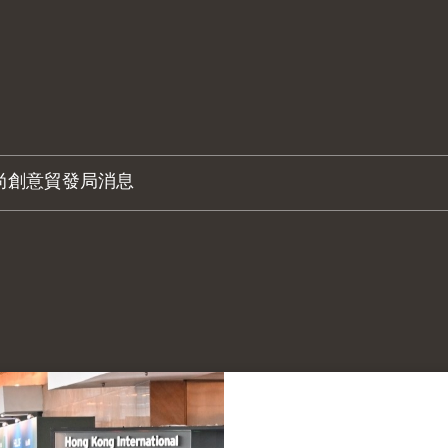
尚創意
貿發局消息