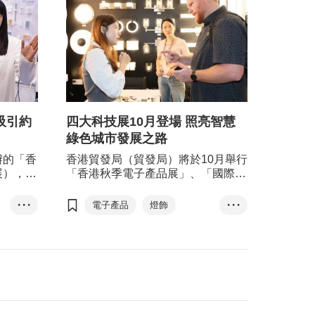
a吸引約
四大科技展10月登場 照亮智慧
綠色城市發展之路
辦的「香
香港貿發局（貿發局）將於10月舉行
展），及
「香港秋季電子產品展」、「國際電
公司合辦
子組件及生產技術展」、「香港國際
術展」
秋季燈飾展」，以及「香港國際戶外
• • •
電子產品
燈飾
• • •
滿閉幕。
及科技照明博覽」，四項展覽吸引來
照明產品
AI
名、來自
自27個國家及地區，超過6,200家展
家親臨參
商參與，重點聚焦人工智能與機械
機械人
銀髮
、日本、
人、銀髮經濟、智能照明和物聯網等
數碼娛樂
均錄得升
領域，展示多款獲奬設計及世界级項
訂單及與
目的燈光系統，並舉行多場專題研討
聯繫。
會、產品發佈會及交流活動，締造一
站式採購及洽商平台。