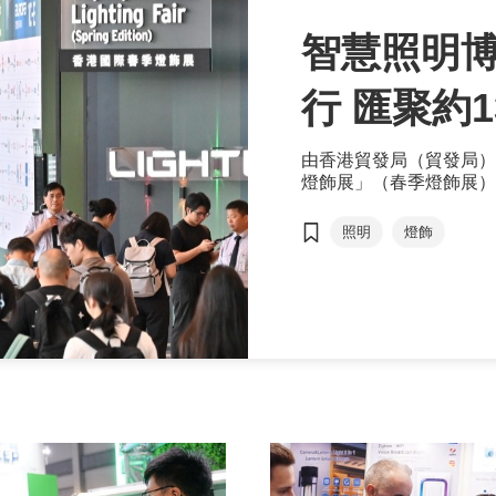
智慧照明
行 匯聚約13,000名環球買家親
臨參觀採
由香港貿發局（貿發局）
燈飾展」（春季燈飾展）
家展商，吸引約13,00
購，來自亞洲的馬來西亞
照明
燈飾
斯、土耳其，以及北美和
目均見上升，再次彰顯香
色。