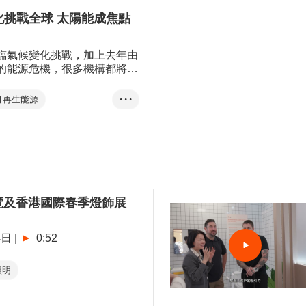
創科展
化挑戰全球 太陽能成焦點
電子產品展
照明產品
及電器
臨氣候變化挑戰，加上去年由
的能源危機，很多機構都將可
熱門採購項目。
可再生能源
• • •
電
碳中和
博覽
秋季燈飾展
戶外及科技照明博覽
覽及香港國際春季燈飾展
4日
|
0:52
照明