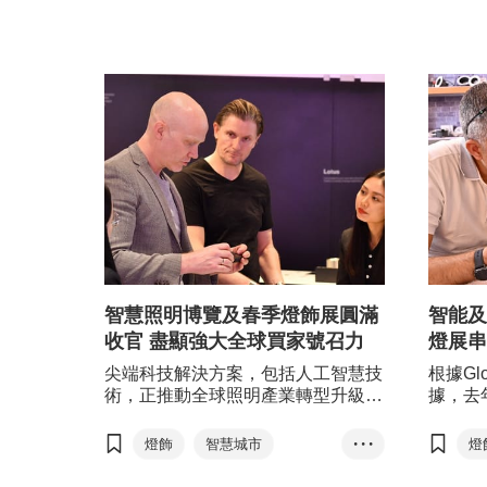
智慧照明博覽及春季燈飾展圓滿
智能及
收官 盡顯強大全球買家號召力
燈展串
尖端科技解決方案，包括人工智慧技
根據Glob
術，正推動全球照明產業轉型升級，
據，去
顯著提升了產業鏈的整體效率與產品
達158
附加值，為傳統照明行業注入新動
年間複
燈飾
智慧城市
• • •
燈
能。剛圓滿結束的「智慧照明博覽」
屆「智
智慧照明
綠色照明
及「香港國際春季燈飾展」呼應了行
季燈飾