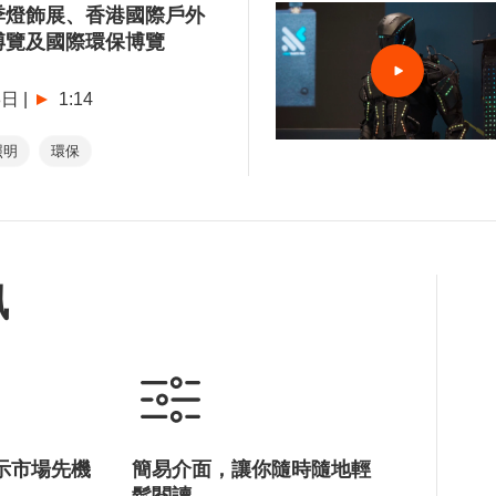
季燈飾展、香港國際戶外
博覽及國際環保博覽
8日
|
1:14
照明
環保
訊
示市場先機
簡易介面，讓你隨時隨地輕
鬆閱讀