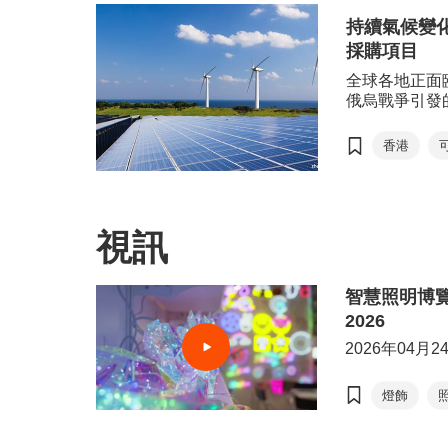
香港國際
持續氣候變
香港春季
採購項目
電子產品
全球各地正面
俄烏戰爭引發
再生能源列爲
香港
太陽能發
國際環保
香港國際
視訊
香港國際
智慧照明博
2026
2026年04月2
燈飾