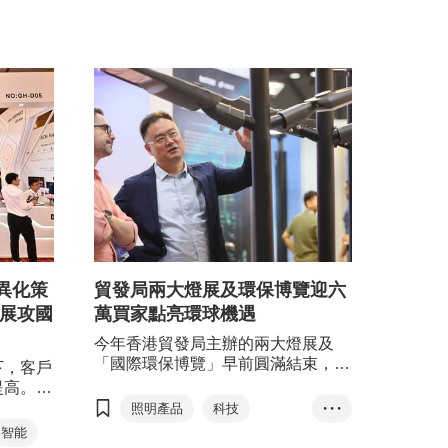
異化策
貿發局兩大燈展及環保博覽迎六
飾展攻國
萬買家點亮環球機遇
今年香港貿發局主辦的兩大燈展及
「國際環保博覽」早前圓滿結束，共
下，客戶
吸引約60,000名國際買家參觀採購，
提高。香
引證香港作為國際會議和展覽中心的
照明產品
科技
• • •
地位。有秋燈展展商表示，展會首天
以高端定
智能
環保用品
環保服務
已接觸十位來自歐洲及北美的買家，
新的策