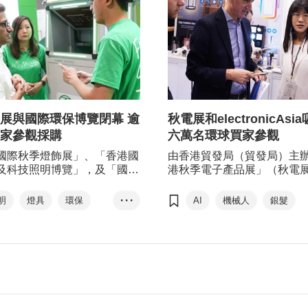
展與國際環保博覽閉幕 逾
秋電展和electronicAsi
家參觀採購
六萬名環球買家參觀
國際秋季燈飾展」、「香港國
由香港貿發局（貿發局）主
及科技照明博覽」，及「國際
港秋季電子產品展」（秋電
覽」早前圓滿舉行，聚焦創
與慕尼黑國際博覽亞洲有限
能及環保設計，響應國家「十
的「國際電子組件及生產技
明
燈具
環保
• • •
AI
機械人
銀髮
規劃的發展方向及全球市場需
（electronicAsia）早前圓
創科
可持續發展
電子產品
照明產品
會匯聚來自20個國家及地區、
四天的展覽共吸引約60,000
00家參展商參展，及約62,000
142個國家及地區的業内買
自141個國家及地區的買家參
觀採購。其中，來自西班牙
，香港以外的買家主要來自中
巴西、澳洲等地的買家人數
、台灣、印度、韓國、美國、
幅。不少參展商表示斬獲新
亞、菲律賓及泰國等，為企業
不同地區的潛在買家建立了
貿及出海的平台。