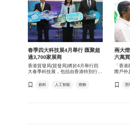
春季四大科技展4月舉行 匯聚超
兩大燈
過3,700家展商
六萬買
香港貿發局(貿發局)將於4月舉行四
「香港
大春季科技展，包括由香港特別行政
際戶外
區政府創新科技及工業局與本局合辦
環保博
的「香港國際創科展」
新、智
創科
人工智能
燈飾
照
（InnoEX）、「香港春季電子產品
五五」
照明
展」（春電展）、「香港國際春季燈
求。展
飾展」(春燈展)及「智慧照明博
約3,0
覽」，四展將於香港會議展覽中心舉
名，來
行，合共雲集來自28個國家和地區、
觀採購
超過 3,700 家展商。
國內地
馬來西
打造商