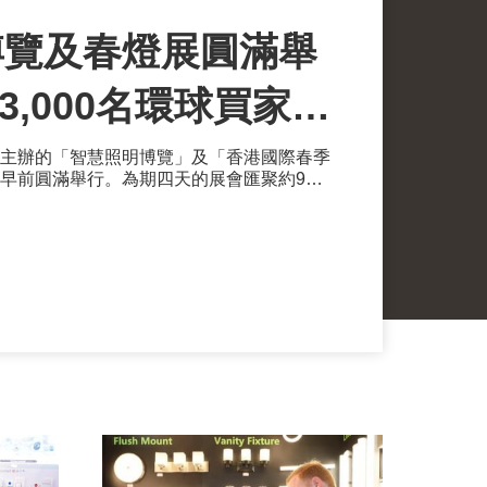
博覽及春燈展圓滿舉
購
主辦的「智慧照明博覽」及「香港國際春季
早前圓滿舉行。為期四天的展會匯聚約900
0名來自114個國家及地區的買家親臨參觀和採
、菲律賓；歐洲的法國、德國、荷蘭、俄羅
南美市場如巴西、加拿大、美國等的買家數
港在全球照明產品及技術交流中心的樞紐角