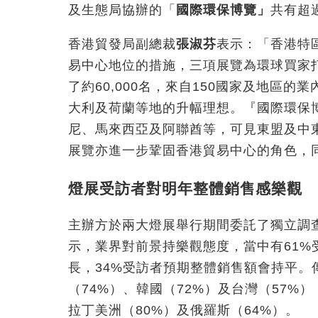
及生態局協辦的「
國際環保博覽」
共有超過
香港貿發局副總裁
張淑芬
表示：「香港特
易中心地位的措施，三項展覽為環球買家
了約60,000名，來自150國家及地區
大利及荷蘭等地的升幅理想。『國際環保
尼、馬來西亞及阿聯酋等，可見東盟及中
展覽亦進一步鞏固香港貿易中心的角色，
燈展受訪者對明年整體銷售感樂觀
主辦方於兩大燈展舉行期間委託了獨立調查
示，業界對前景持樂觀態度，當中有61%
長，34%受訪者預期整體銷售額會持平
（74%）、韓國（72%）及台灣（57%
拉丁美洲（80%）及俄羅斯（64%）。