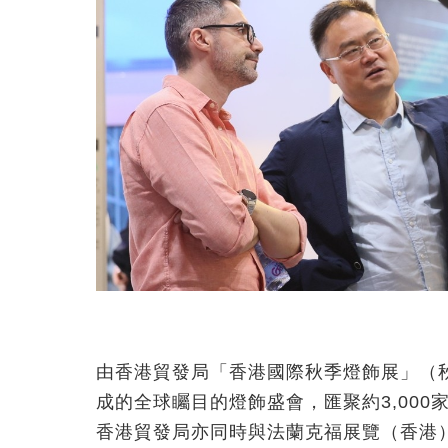
由香港貿發局「香港國際秋季燈飾展」（
成的全球矚目的燈飾盛會，匯聚約3,000
香港貿發局亦同時與法蘭克福展覽（香港