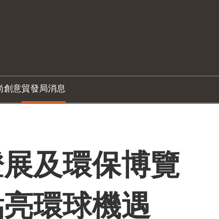
尚創意
貿發局消息
燈展及環保博覽
點亮環球機遇