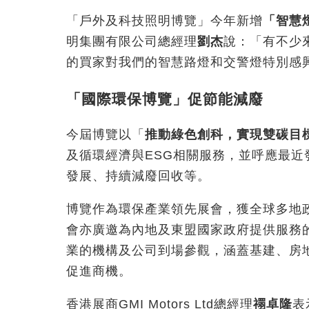
「戶外及科技照明博覽」今年新增
「智慧
明集團有限公司總經理
劉杰
說：「有不少
的買家對我們的智慧路燈和交警燈特別感
「國際環保博覽」促節能減廢
今屆博覽以「
推動綠色創科，實現雙碳目
及循環經濟與ESG相關服務，並呼應最
發展、持續減廢回收等。
博覽作為環保產業領先展會，獲全球多地
會亦廣邀為內地及東盟國家政府提供服務
業的機構及公司到場參觀，涵蓋基建、房
促進商機。
香港展商GMI Motors Ltd總經理
禤卓隆
表