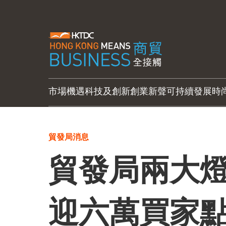
市場機遇
科技及創新
創業新聲
可持續發展
時
貿發局消息
貿發局兩大
迎六萬買家