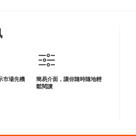
訊
示市場先機
簡易介面，讓你隨時隨地輕
鬆閱讀