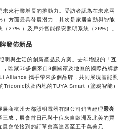
能是未來行業增長的推動力。受訪者認為在未來兩
3%）方面最具發展潛力，其次是家居自動與智能
（27% ）及戶外智能保安照明系統（26%）。
牌發佈新品
照明與生活的創新產品及方案。去年增設的「
互
」，
匯聚50多個來自8個國家及地區的國際品牌參
 Alliance 攜手帶來多個品牌，共同展現智能照
ridonic以及內地的TUYA Smart（塗鴉智能）
展展商杭州天都照明電器有限公司銷售經理
嚴亮
至三成，展會首日已與十位來自歐洲及北美的買
在展會後接到的訂單會高達四至五千萬美元。