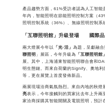
產品趨勢方面，61%受訪者認為人工智
年內，智能照明在節能照明控制方案（4
照明控制系統（36%）、無線照明控制系統
「互聯照明館」升級登場 國際品
兩大燈展今年以
「光
·
活」
為題，呈獻融合
聯照明
」展區，今年升級為
「互聯照明館
展。其中，上海浦東智能照明聯合會和DALI
明生態鏈。而來自荷蘭的Signify、奧地利的T
等，更在展覽上首度發佈新品。
兩展現場洽商氣氛熱烈。來自內地的秋燈
亮
表示，今年接觸到的買家比去年上升兩
家洽商採購其智能開關及電競照明，預計