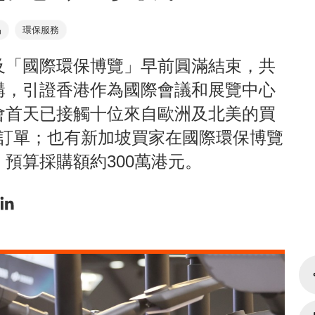
品
環保服務
及「國際環保博覽」早前圓滿結束，共
採購，引證香港作為國際會議和展覽中心
會首天已接觸十位來自歐洲及北美的買
元的訂單；也有新加坡買家在國際環保博覽
預算採購額約300萬港元。