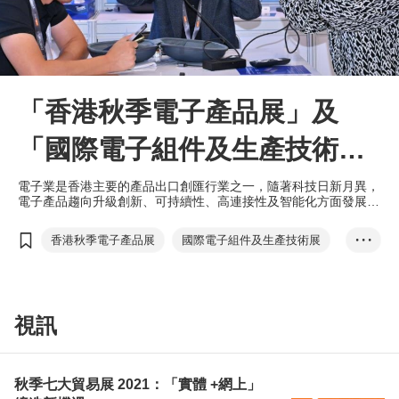
「香港秋季電子產品展」及
「國際電子組件及生產技術
展」10月精彩紛呈世界級電子
電子業是香港主要的產品出口創匯行業之一，隨著科技日新月異，
電子產品趨向升級創新、可持續性、高連接性及智能化方面發展。
盛會
今屆「香港秋季電子產品展」（秋電展）及「國際電子組件及生產
技術展」積極打造世界級電子盛會，匯聚多家潛力優厚的展商，展
香港秋季電子產品展
國際電子組件及生產技術展
• • •
示各式嶄新電子產品和服務，激發無限商機。
電子產品及電器
視訊
秋季七大貿易展 2021：「實體 +網上」