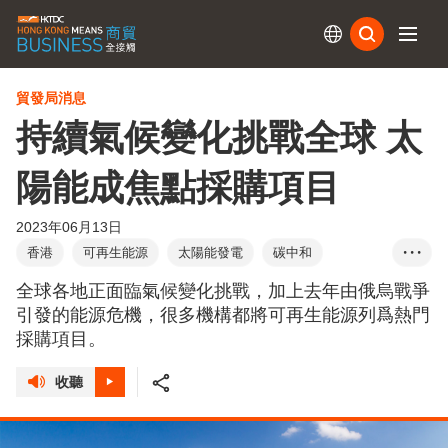
訂閱
貿發局消息
持續氣候變化挑戰全球 太
陽能成焦點採購項目
2023年06月13日
香港
可再生能源
太陽能發電
碳中和
• • •
國際環保博覽
香港國際秋季燈飾展
全球各地正面臨氣候變化挑戰，加上去年由俄烏戰爭
香港國際戶外及科技照明博覽
引發的能源危機，很多機構都將可再生能源列爲熱門
採購項目。
收聽