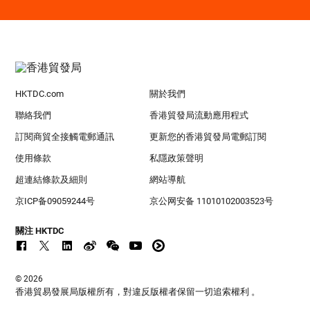
HKTDC.com
關於我們
聯絡我們
香港貿發局流動應用程式
訂閱商貿全接觸電郵通訊
更新您的香港貿發局電郵訂閱
使用條款
私隱政策聲明
超連結條款及細則
網站導航
京ICP备09059244号
京公网安备 11010102003523号
關注 HKTDC
© 2026
香港貿易發展局版權所有，對違反版權者保留一切追索權利 。