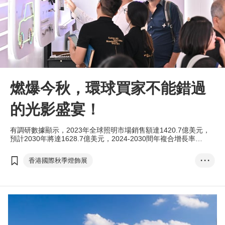
燃爆今秋，環球買家不能錯過
的光影盛宴！
有調研數據顯示，2023年全球照明市場銷售額達1420.7億美元，
預計2030年將達1628.7億美元，2024-2030間年複合增長率
（CAGR）為2.0%。 照明產品與生活各範疇息息相關，行業正趨
向高質量發展，除了追求智能化及綠色低碳等功能外，亦須符合人
香港國際秋季燈飾展
• • •
性化及美學的需求。今秋，香港貿發局呈獻譽滿全球的兩大燈展，
為業界提供頂尖的商貿平台。
香港國際戶外及科技照明博覽
燈飾
照明