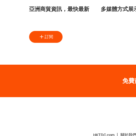
亞洲商貿資訊，最快最新
多媒體方式展
訂閱
免費
HKTDC.com
關於我