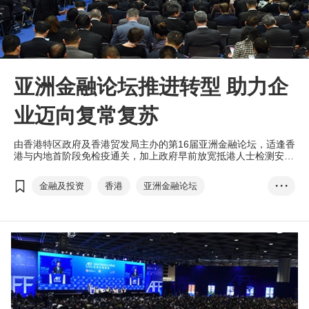
亚洲金融论坛推进转型 助力企
业迈向复常复苏
由香港特区政府及香港贸发局主办的第16届亚洲金融论坛，适逢香
港与内地首阶段免检疫通关，加上政府早前放宽抵港人士检测安
排，香港贸发局首度为境外来港出席论坛人士网罗一系列旅游体
验、美食及住宿优惠折扣及礼遇，联同亚洲金融论坛及国际金融周
金融及投资
香港
亚洲金融论坛
• • •
的精彩活动，让嘉宾亲身感受香港活力。
AFF Deal Flow
投资项目对接会
投资配对服务
深科技
数字科技
医疗科技
刘会平
金融科技专区
InnoVenture专区