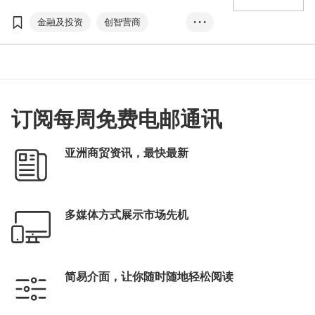
举行，主办方广邀环球专家和翘楚，以＂迸发
创新•持续发展与增长动力＂为主题，分享行业
金融及投资
创智营商
• • •
的最新趋势。
亚洲金融论坛
AFF
线上平台
ESG
社会及管治
可持续发展
创新保险
金融科技
订阅每周免费电邮通讯
InnoVenture
FintechHK
初创
亚洲商贸资讯，最快最新
多媒体方式展示市场先机
简易介面，让你随时随地轻松阅读