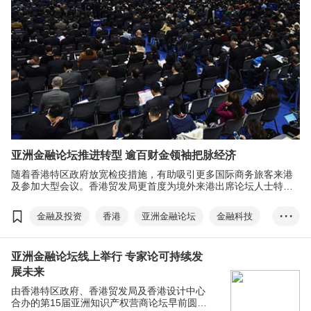
亚洲金融论坛推进转型 逾百财金领袖把脉经济
随着香港特区政府放宽检疫措施，有助吸引更多国际商务旅客来港
及参加大型会议。香港贸发局更首度为境外来港出席论坛人士特设
一系列旅游体验、美食及住宿优惠折扣及礼遇，让嘉宾亲身感受香
港活力，合力说好香港故事。
金融及投资
香港
亚洲金融论坛
金融科技
• • •
InnoVenture
潘基文
克拉克
FintechHK
亚洲金融论坛线上举行 专家论可持续发
旅发局
AFF
线上平台
ESG
展未来
社会及管治
可持续发展
创新保险
由香港特区政府、香港贸发局及香港设计中心
合办的第15届亚洲知识产权营商论坛早前圆满