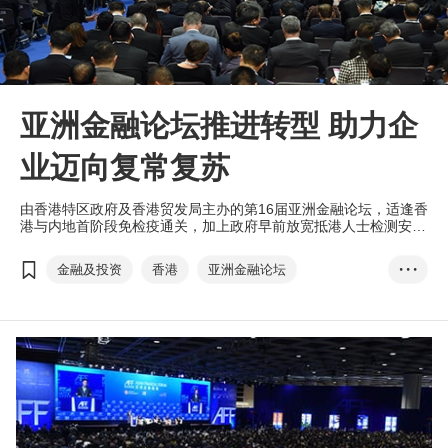
亚洲金融论坛推进转型 助力企
业迈向复常复苏
由香港特区政府及香港贸发局主办的第16届亚洲金融论坛，适逢香
港与内地首阶段免检疫通关，加上政府早前放宽抵港人士检测安
排，香港贸发局首度为境外来港出席论坛人士网罗一系列旅游体
验、美食及住宿优惠折扣及礼遇，联同亚洲金融论坛及国际金融周
金融及投资
香港
亚洲金融论坛
• • •
的精彩活动，让嘉宾亲身感受香港活力。
AFF Deal Flow
投资项目对接会
投资配对服务
深科技
数字科技
医疗科技
刘会平
金融科技专区
InnoVenture专区