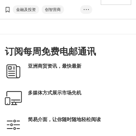
举行，主办方广邀环球专家和翘楚，以＂迸发
创新•持续发展与增长动力＂为主题，分享行业
金融及投资
创智营商
• • •
的最新趋势。
亚洲金融论坛
AFF
线上平台
ESG
社会及管治
可持续发展
创新保险
金融科技
订阅每周免费电邮通讯
InnoVenture
FintechHK
初创
亚洲商贸资讯，最快最新
多媒体方式展示市场先机
简易介面，让你随时随地轻松阅读