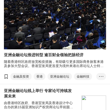
亚洲金融论坛推进转型 逾百财金领袖把脉经济
随着香港特区政府放宽检疫措施，有助吸引更多国际商务旅客来港
及参加大型会议。香港贸发局更首度为境外来港出席论坛人士特设
一系列旅游体验、美食及住宿优惠折扣及礼遇，让嘉宾亲身感受香
港活力，合力说好香港故事。
金融及投资
香港
亚洲金融论坛
金融科技
• • •
InnoVenture
潘基文
克拉克
FintechHK
亚洲金融论坛线上举行 专家论可持续发
旅发局
AFF
线上平台
ESG
展未来
社会及管治
可持续发展
创新保险
由香港特区政府、香港贸发局及香港设计中心
合办的第15届亚洲知识产权营商论坛早前圆满