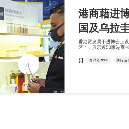
港商藉进博
国及乌拉
香港贸发局于进博会上设
区＂，展示近50家港商
地、国际双循环通道的作
食品及饮料
医疗及
乌拉圭
内销
一带一路
有机健
实体零售店
优源
乌拉圭
有机食品