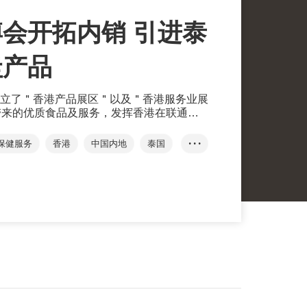
会开拓内销 引进泰
圭产品
立了＂香港产品展区＂以及＂香港服务业展
带来的优质食品及服务，发挥香港在联通内
用。
保健服务
香港
中国内地
泰国
• • •
中国国际进口博览会
进博会
康食品
绿地集团
跨境电商交易平台
Coconine
Mate Factor
泰国
香港产品
香港服务
双循环