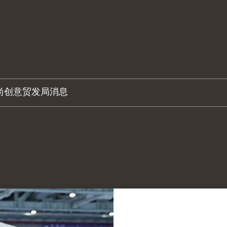
尚创意
贸发局消息