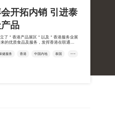
会开拓内销 引进泰
圭产品
立了＂香港产品展区＂以及＂香港服务业展
带来的优质食品及服务，发挥香港在联通内
用。
保健服务
香港
中国内地
泰国
• • •
中国国际进口博览会
进博会
康食品
绿地集团
跨境电商交易平台
Coconine
Mate Factor
泰国
香港产品
香港服务
双循环