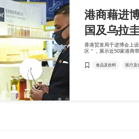
港商藉进博
国及乌拉
香港贸发局于进博会上设
区＂，展示近50家港商
地、国际双循环通道的作
食品及饮料
医疗及
乌拉圭
内销
一带一路
有机健
实体零售店
优源
乌拉圭
有机食品