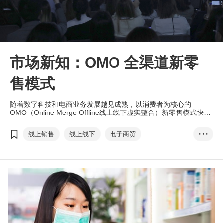
市场新知：OMO 全渠道新零
售模式
随着数字科技和电商业务发展越见成熟，以消费者为核心的
OMO（Online Merge Offline线上线下虚实整合）新零售模式快速
冒起，通过数据串联，虚实整合了顾客＂人流＂、＂数据＂与＂体
验＂，成为企业不可忽视的营销新趋势。为了让企业捕捉零售市场
线上销售
线上线下
电子商贸
• • •
的新趋势及了解当今最热门的营销策略，香港贸发局邀得知名企业
的管理层，在即将（3月13日）举办的亚洲品牌及营销论坛
MarketingPulse
eTailingPulse
（MarketingPulse）及亚洲电子商贸论坛（eTailingPulse）分享相
关议题及成功经验。