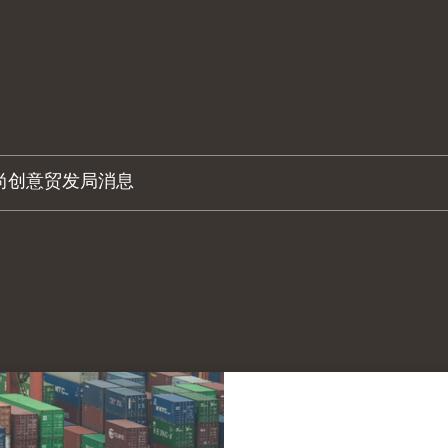
尚创意
贸发局消息