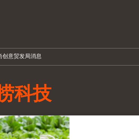
尚创意
贸发局消息
捞科技