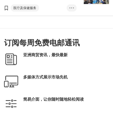
目、投资研发，或是下游的医疗仪器、产品制
造及服务，以至整个产业的生态系统，都具备
医疗及保健服务
• • •
显着的优势，有助香港发展成为世界一流的医
疗健康及生命科学枢纽。＂
医疗用品及医药
香港
大湾区
方舜文
国际医疗健康周
亚洲医疗健康高峰论坛
订阅每周免费电邮通讯
香港国际医疗及保健展
创新科技
医疗科技
亚洲商贸资讯，最快最新
医疗应用仪器
国际医疗健康枢纽
十四五规划
多媒体方式展示市场先机
港深创新及科技园
简易介面，让你随时随地轻松阅读