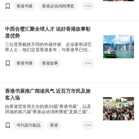
期举办的还包括＂香港运动消闲博览＂及＂零
香港书展
香港运动消闲博览
• • •
食世界＂，为这个炎夏更添姿采！
零食世界
中西合璧汇聚全球人才 说好香港故事彰
显优势
三位背景截然不同的外籍作家、企业家和演艺
界人士，他们定居香港多年，与香港早已结下
不解缘，他们早前更在香港贸发局香港书展上
分享其＂香港故事＂。
香港书展
香港故事
• • •
欧年乐
Mark O’Neill
高德礼
George Cautherley
Innocent Mutanga
易宇航
香港书展推广阅读风气 近百万市民及旅
客入场
Julian Gaertner
由香港贸发局主办的第33届"香港书展"，以及
同场的第六届"香港运动消闲博览"及第三届"零
食世界"于7月25日闭幕，七天展期反应热烈，
吸引近百万人次入场，当中旅客佔一成，而书
书刊及印刷品
香港
• • •
展人均消费更达872港元。
文化七月
年度作家