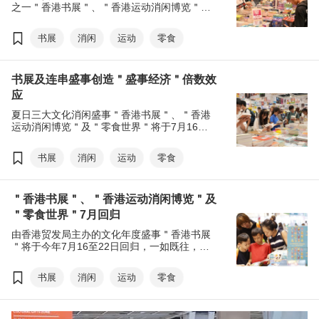
之一＂香港书展＂、＂香港运动消闲博览＂及
＂零食世界＂早前圆满闭幕，三展汇聚超过
770家展商。原定一连七天的展览因风暴暂停
书展
消闲
运动
零食
一天，惟书迷热情不减，本局即时弹性应对，
延长开放时间，三展共录得89万人次入场，当
中包括本港市民，亦不乏专程赴港的内地及国
书展及连串盛事创造＂盛事经济＂倍数效
际访客。
应
夏日三大文化消闲盛事＂香港书展＂、＂香港
运动消闲博览＂及＂零食世界＂将于7月16至
22日假香港会议展览中心举行。今年书展以＂
饮食文化．未来生活 ＂为年度主题，场内场外
书展
消闲
运动
零食
将举办超过620项文化活动。每年，活动不仅
吸引本港市民入场，更吸引内地及国际访客专
程访港参与。活动除了为本地社会和旅客增添
＂香港书展＂、＂香港运动消闲博览＂及
欢乐气氛，更创造市民留港消费的诱因。
＂零食世界＂7月回归
由香港贸发局主办的文化年度盛事＂香港书展
＂将于今年7月16至22日回归，一如既往，＂
香港运动消闲博览＂及＂零食世界＂将同期举
行，为香港市民提供一站式的暑期文化消闲活
书展
消闲
运动
零食
动，并为业界打造推广及销售平台。