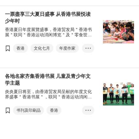
岭南瑰宝
香港书展
儿童及青少年文学
一票盡享三大夏日盛事 从香港书展悦读
少年时
香港运动消闲博览
香港夏日年度展覽盛事，香港贸发局＂香港书
零食世界
罗振宇
展＂联同＂香港运动消闲博览＂及＂零食世界
＂于7月19至25日矚目举行，集合来自36个国
家及地区，近780 家参展商。
香港
文化七月
年度作家
• • •
岭南瑰宝
香港书展
儿童及青少年文学
香港运动消闲博览
各地名家齐集香港书展 儿童及青少年文
学主题
零食世界
张淑芬
炎炎夏日将至，由香港贸发局呈献的年度文化
罗振宇
马伯庸
界盛事＂香港书展＂，联同＂香港运动消闲博
览＂及＂零食世界＂共三大活动订于7月中举
行，公众只需购买一张门票，即可同时参观三
书刊及印刷品
香港
• • •
大展览，尽享阅读、消闲及选购零食的乐趣。
文化七月
年度作家
岭南瑰宝
香港书展
儿童及青少年文学