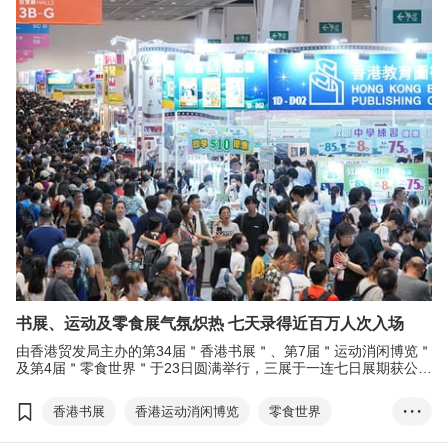
书展、运动及零食展气氛炽热 七天录得近百万人次入场
由香港贸发局主办的第34届＂香港书展＂、第7届＂运动消闲博览＂
及第4届＂零食世界＂于23日圆满举行，三展于一连七日展期获公众
踊跃参与，录得99万人次入场。
香港书展
香港运动消闲博览
零食世界
• • •
食品及饮料
运动用品