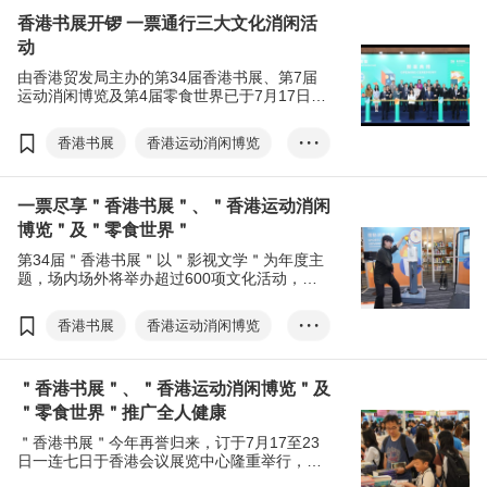
香港书展开锣 一票通行三大文化消闲活
动
由香港贸发局主办的第34届香港书展、第7届
运动消闲博览及第4届零食世界已于7月17日开
锣，一连七日至23日为市民及访客提供老幼咸
宜、动静俱备的文化消闲活动。
香港书展
香港运动消闲博览
• • •
零食世界
食品及饮料
一票尽享＂香港书展＂、＂香港运动消闲
运动用品
博览＂及＂零食世界＂
第34届＂香港书展＂以＂影视文学＂为年度主
题，场内场外将举办超过600项文化活动，涵
盖各式各样作家讲座、新书推介会，以推广阅
读文化。
香港书展
香港运动消闲博览
• • •
零食世界
食品及饮料
＂香港书展＂、＂香港运动消闲博览＂及
运动用品
＂零食世界＂推广全人健康
＂香港书展＂今年再誉归来，订于7月17至23
日一连七日于香港会议展览中心隆重举行，为
广大书迷带来一连串精彩多元的文化活动。同