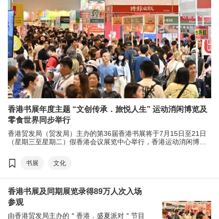
香港书展年度主题 “文创传承．旅悦人生” 运动消闲博览及
零食世界同步举行
香港贸发局（贸发局）主办的第36届香港书展将于7月15日至21日
（星期三至星期二）假香港会议展览中心举行，香港运动消闲博览
及零食世界亦同期举办。作为夏日文化消闲盛事，三大展览预计汇
聚超过770家展商、来自近30个国家及地区，为市民及旅客带来一
书展
文化
站式文化、运动及消闲体验。
香港书展及同期展览录得89万人次入场
参观
由香港贸发局主办的＂香港．盛夏派对＂节目