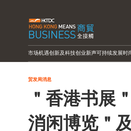
市场机遇
创新及科技
创业新声
可持续发展
时
贸发局消息
＂香港书展
消闲博览＂及