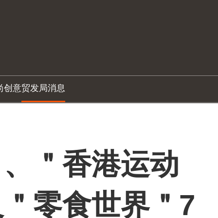
尚创意
贸发局消息
＂、＂香港运动
＂零食世界＂7