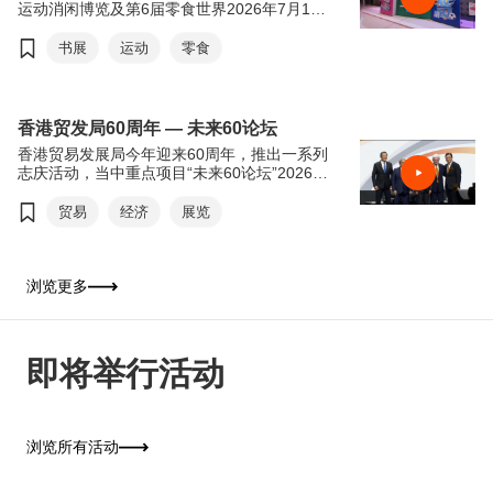
运动消闲博览及第6届零食世界2026年7月15
日至21日于香港会议展览中心举行。今年书展
以“从香港阅读世界：文创传承．旅悦人生”，
书展
运动
零食
希望透过阅读带领读者从香港出发，探索世界
各地的历史、文化和生活风貌。来自世界各地
的作家、学者和文化界人士将齐聚香港交流分
享，进一步彰显香港作为中外文化艺术交流中
香港贸发局60周年 — 未来60论坛
心的独特优势。连同同期举行的运动消闲博览
香港贸易发展局今年迎来60周年，推出一系列
及零食世界，三展共吸引超过770家参展商参
志庆活动，当中重点项目“未来60论坛”2026年
与，为市民及旅客带来集阅读、运动及美食于
6月16日于香港会议展览中心举行。“未来60论
一身的丰富体验，是这个夏天最精彩的盛事之
坛”以“回顾与前瞻”为主轴，由贸发局前主席邓
贸易
经济
展览
一。
莲如勋爵透过录像致辞为论坛揭开序幕。贸发
局主席马时亨教授，亲自邀请多位贸发局前主
席包括冯国经博士、吴光正、苏泽光及罗康瑞
担任论坛嘉宾，并担任主持，共同回顾香港经
浏览更多
济由制造基地转型为国际金融及贸易中心的历
程，探讨香港如何在百年变局中继续发挥“超
级联系人”及“超级增值人”的角色。
即将举行活动
浏览所有活动