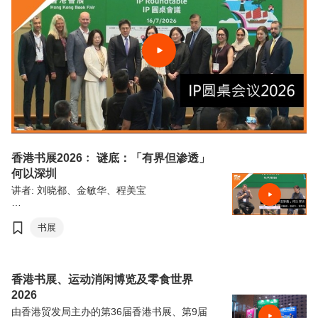
香港书展2026﹕ 谜底：「有界但渗透」
何以深圳
讲者: 刘晓都、金敏华、程美宝
由香港贸易发展局（香港贸发局）主办的第36
届香港书展，连同香港运动消闲博览及零食世
书展
界，将于7月15日至21日（星期三至星期二）
于香港会议展览中心举行。今年三项展览合共
汇聚超过770家展商，来自约30个国家及地
区，为入场人士带来集阅读、运动与消闲于一
香港书展、运动消闲博览及零食世界
体的盛夏旅程。
2026
由香港贸发局主办的第36届香港书展、第9届