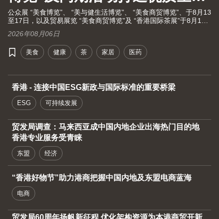
大健康之旅！
公众展 “美食博览”、 “美与健生活博览”、 “美食商贸博览”、于8月13
至17日，以及贸易展览 “美食商贸博览”及 “香港国际茶展”于8月13
至15日假湾仔香港会议展览中心举行。茶展将再次全面开放予业内
2026年08月06日
人士及持票公众进场。由现代化中医药国际协会联同香港贸发局及
十大科研机构携手举办的国际现代化中医药及健康产品会议（中医
美食
健康
茶
家居
医药
药会议）亦于8月13至15日举行。
香港 - 连接中国ESG新政与国际标准的重要桥梁
ESG
可持续发展
贸发局调查：马来西亚成中国内地企业出海热门目的地
香港专业服务受青睐
东盟
经济
“香港好物节”助力港商把握中国内地及东盟电商蓝海
电商
贸发局60周年扬帆新征程 优化架构资源为本港商贸开新