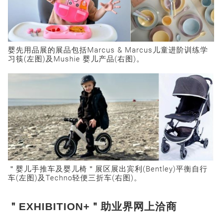
婴先用品展的展品包括Marcus & Marcus儿童进阶训练学
习筷(左图)及Mushie 婴儿产品(右图)。
＂婴儿手推车及婴儿椅＂展区展出宾利(Bentley)平衡自行
车(左图)及Techno轻便三折车(右图)。
＂EXHIBITION+＂助业界网上洽商