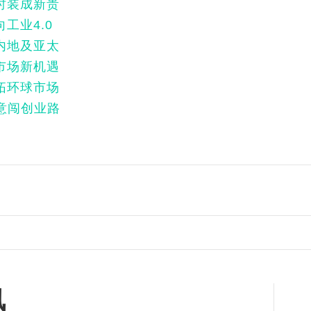
时装成新贵
工业4.0
内地及亚太
市场新机遇
拓环球市场
意闯创业路
讯