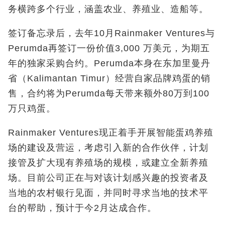
务横跨多个行业，涵盖农业、养殖业、造船等。
签订备忘录后，去年10
月
Rainmaker Ventures
与
Perumda
再签订一份价值
3,000
万美元，为期五
年的独家采购合约。
Perumda
本身在东加里曼丹
省（
Kalimantan Timur
）经营自家品牌鸡蛋的销
售，合约将为
Perumda
每天带来额外
80
万到
100
万只鸡蛋。
Rainmaker Ventures
现正着手开展智能蛋鸡养殖
场的建设及营运，考虑引入新的合作伙伴，计划
接管及扩大现有养殖场的规模，或建立全新养殖
场。目前公司正在与对该计划感兴趣的投资者及
当地的农村银行见面，并同时寻求当地的技术平
台的帮助，预计于今
2
月达成合作。