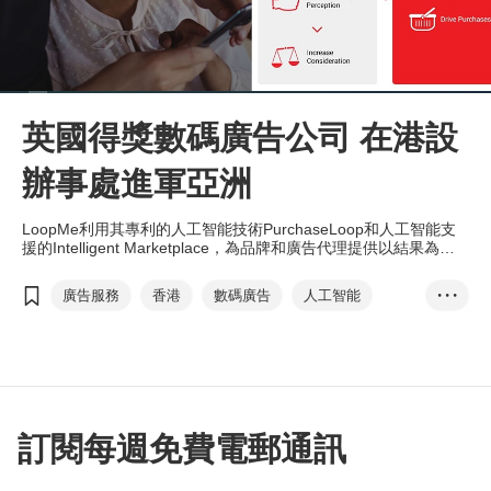
英國得獎數碼廣告公司 在港設
辦事處進軍亞洲
LoopMe利用其專利的人工智能技術PurchaseLoop和人工智能支
援的Intelligent Marketplace，為品牌和廣告代理提供以結果為本
的數碼廣告解決方案。
廣告服務
香港
數碼廣告
人工智能
• • •
流動應用程式
數碼營銷
互聯網
品牌形象
LoopMe
投資推廣署
訂閱每週免費電郵通訊