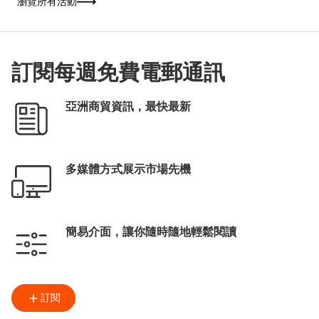
瀏覽所有活動
「揭開文學心度遊」為主題，以「本地眼」和
「世界眼」雙重視角貫穿四大體驗區。場內設
有多組互動裝置，按參觀者的性格及喜好推薦
書籍及深度遊路線；並聯同各國駐港總領事館
展出逾200本書籍，讓書迷從閱讀中展開一場
跨越地域的文學之旅。
訂閱每週免費電郵通訊
亞洲商貿資訊，最快最新
多媒體方式展示市場先機
簡易介面，讓你隨時隨地輕鬆閱讀
訂閱