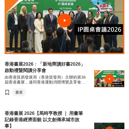
香港書展2026﹕「新地齊讀好書2026」
啟動禮暨閱讀分享會
由香港貿易發展局（香港貿發局）主辦的第36
屆香港書展，連同香港運動消閒博覽及零食世
界，將於7月15日至21日（星期三至星期二）
於香港會議展覽中心舉行。今年三項展覽合共
書展
匯聚超過770家展商，來自約30個國家及地
區，為入場人士帶來集閱讀、運動與消閒於一
體的盛夏旅程。
香港書展 2026【馬時亨教授 ｜ 用畫筆
記錄香港經濟面貌 以文創傳承城市故
事】