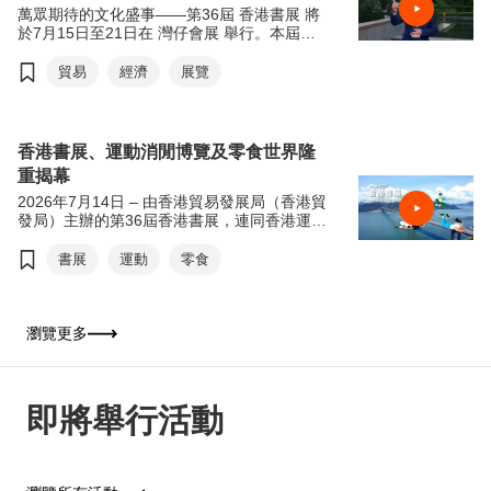
萬眾期待的文化盛事——第36屆 香港書展 將
於7月15日至21日在 灣仔會展 舉行。本屆書
展以「文創傳承·旅悅人生」為年度主題，帶
領讀者從香港出發，探索世界各地的歷史、文
貿易
經濟
展覽
化與生活風貌。
適逢 貿發局60周年 ，主席 馬時亨教授 今年
特別聯同本地藝術家 @messydesks 及過百位
香港書展、運動消閒博覽及零食世界隆
中、小學生，攜手用畫筆記錄香港經濟面貌。
重揭幕
歡迎觀看宣傳短片，率先感受本屆書展的精彩
內容。
2026年7月14日 – 由香港貿易發展局（香港貿
發局）主辦的第36屆香港書展，連同香港運動
消閒博覽及零食世界，將於今天7月15日至21
日（星期三至星期二）於香港會議展覽中心舉
書展
運動
零食
行。今年三項展覽合共匯聚超過770家展商，
來自約30個國家及地區，為入場人士帶來集閱
讀、運動與消閒於一體的盛夏旅程。展覽首日
（7月15日）上午11時將舉行開幕典禮，由香
瀏覽更多
港特別行政區政府署理政務司司長卓永興擔任
主禮嘉賓及致開幕辭，香港貿易發展局主席馬
時亨教授致歡迎辭。
即將舉行活動
今年書展以「從香港閱讀世界：文創傳承．旅
悅人生」為年度主題，鼓勵公眾閱讀，特別是
與文化、旅遊及文創相關的作品，以文字漫遊
世界，拓闊視野。焦點展區「世界文藝廊」以