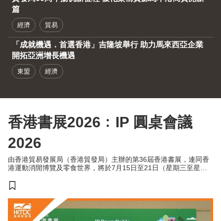
篇
經濟
貿易
「成就機遇．首選香港」吉隆坡舉行 助力馬來西亞企業
開拓亞洲增長機遇
東盟
經濟
香港書展2026﹕IP 圓桌會議
2026
由香港貿易發展局（香港貿發局）主辦的第36屆香港書展，連同香
港運動消閒博覽及零食世界，將於7月15日至21日（星期三至星期
二）於香港會議展覽中心舉行。今年三項展覽合共匯聚超過770家展
商，來自約30個國家及地區，為入場人士帶來集閱讀、運動與消閒
於一體的盛夏旅程。