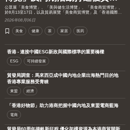
活大健康之旅！
公眾展「美食博覽」、「美與健生活博覽」、「美食商貿博覽」、
於8月13至17日，以及貿易展覽「美食商貿博覽」及「香港國際茶
展」於8月13至15日假灣仔香港會議展覽中心舉行。茶展將再次全
2026年08月06日
面開放予業內人士及持票公眾進場。由現代化中醫藥國際協會聯同
香港貿發局及十大科研機構攜手舉辦的國際現代化中醫藥及健康產
美食
健康
茶
家居
医药
品會議（中醫藥會議）亦於8月13至15日舉行。
香港 - 連接中國ESG新政與國際標準的重要橋樑
ESG
可持續發展
貿發局調查：馬來西亞成中國内地企業出海熱門目的地
香港專業服務受青睞
東盟
經濟
「香港好物節」助力港商把握中國內地及東盟電商藍海
電商
貿發局60周年揚帆新征程 優化架構資源為本港商貿開新