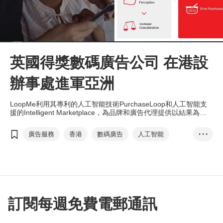
英國得獎數碼廣告公司 在港設
辦事處進軍亞洲
LoopMe利用其專利的人工智能技術PurchaseLoop和人工智能支
援的Intelligent Marketplace，為品牌和廣告代理提供以結果為本
的數碼廣告解決方案。
廣告服務
香港
數碼廣告
人工智能
• • •
流動應用程式
數碼營銷
互聯網
品牌形象
LoopMe
投資推廣署
訂閱每週免費電郵通訊