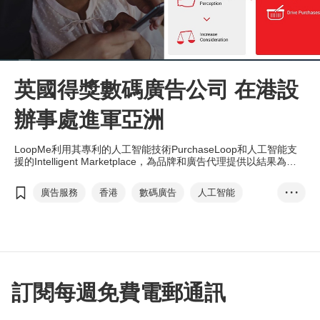
英國得獎數碼廣告公司 在港設
辦事處進軍亞洲
LoopMe利用其專利的人工智能技術PurchaseLoop和人工智能支
援的Intelligent Marketplace，為品牌和廣告代理提供以結果為本
的數碼廣告解決方案。
廣告服務
香港
數碼廣告
人工智能
• • •
流動應用程式
數碼營銷
互聯網
品牌形象
LoopMe
投資推廣署
訂閱每週免費電郵通訊