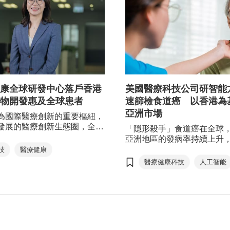
康全球研發中心落戶香港
美國醫療科技公司研智能
物開發惠及全球患者
速篩檢食道癌 以香港為
亞洲市場
為國際醫療創新的重要樞紐，
發展的醫療創新生態圈，全球
「隱形殺手」食道癌在全球
醫療水平，吸引不少製藥公司
亞洲地區的發病率持續上升
港設立新藥研發基地。環球藥
國的 Kulia Labs研發出創
技
醫療健康
斯利康（AstraZeneca）依
方案，做到食道癌早期快速
醫療健康科技
人工智能
醫療產業的優勢，在香港貿發
司在香港貿發局（貿發局）
癌症
發局）的協助下，在香港設立
下，於香港設立區域總部及
發中心，加速其藥物開發進
地，擬借助本港優越的醫療
足全球正在上升的醫療需求。
態、國際化營商環境以及對
場的橋樑角色，將創新方案
廣至中國內地乃至整個亞洲