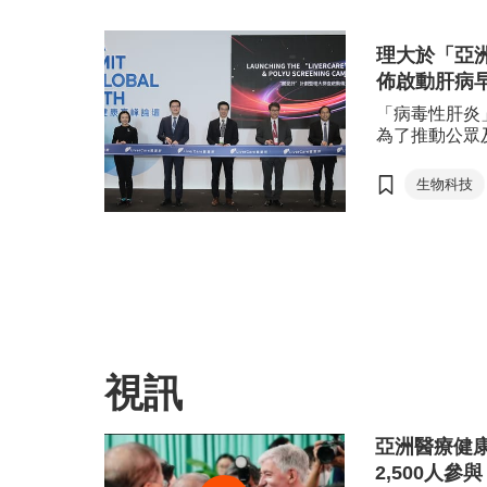
國際醫療
醫療用品
理大於「亞
佈啟動肝病
醫療及保
「病毒性肝炎
為了推動公眾
學於早前舉行
高峰論壇」上
生物科技
進的Livers
亞洲醫療
萬人進行檢查
國際醫療
視訊
亞洲醫療健康
2,500人參與