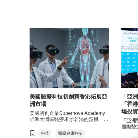
美國醫療科技初創藉香港拓展亞
「亞洲
洲市場
「香港
場投資
美國初創企業Supernova Academy
瞄準大灣區醫療求才若渴的契機，去
「亞洲
年在香港貿發局（貿發局）的支援下
國際醫
在香港設立據點，開拓香港以至大灣
兩項活
科技
醫療健康科技
區的龐大市場。早前，該公司在貿發