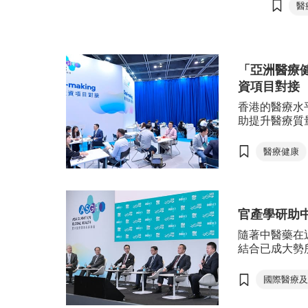
府官員
醫
局主辦的「亞洲醫療健康高峰論壇」
袖參與
（ASGH）展示其創新科技方案，吸
前的健
引潛在合作夥伴及投資者關注。
投資項
會議成
「亞洲醫療
術創新
資項目對接
香港的醫療水
助提升醫療質
在第50屆「
創新贏得多個
醫療健康
和香港貿發局
壇」，將於5
「香港國際醫
療領域的優勢
官產學研助
隨著中醫藥在
結合已成大勢
推動傳統的中
成為業界的重
國際醫療
亞洲醫療