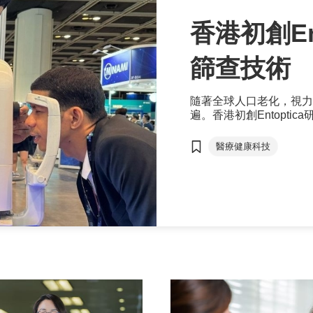
香港初創En
篩查技術
眼疾
隨著全球人口老化，視力
遍。香港初創Entopt
速且更經濟地識別各類視
有助減輕醫療系統的負擔
醫療健康科技
發局（貿發局）主辦的初
為本年度十優初創企業之