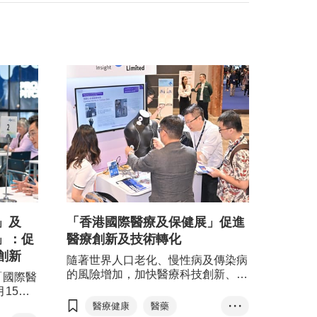
」及
「香港國際醫療及保健展」促進
」：促
醫療創新及技術轉化
創新
隨著世界人口老化、慢性病及傳染病
的風險增加，加快醫療科技創新、推
「國際醫
動成果落地成為重要的課題。香港貿
月15日
發局籌劃的第四屆 「國際醫療健康
「亞洲醫
醫療健康
醫藥
• • •
週」（5月26日至6月15日）快將開