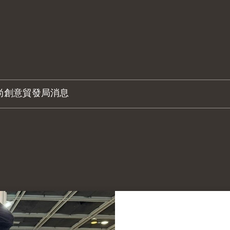
尚創意
貿發局消息