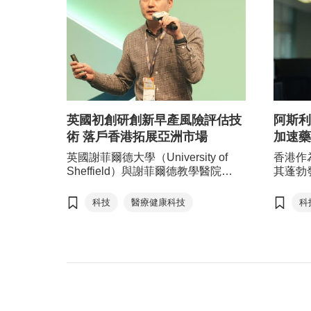
英國初創研創新早產風險評估技
阿斯利
術 落戶香港拓展亞洲市場
加速藥
英國謝菲爾德大學（University of
香港作
Sheffield）與謝菲爾德教學醫院
其蓬勃
（Sheffield Teaching Hospitals）旗
領先的
下的醫療科技初創 EveryBaby開發出
選擇香
科技
醫療健康科技
科
更安全及高效益的創新解決方案，評
業巨頭阿
估早產風險。公司於今年初在香港設
托香港
立亞太區總部及研發中心，以此為拓
局（貿
展龐大的亞洲市場的基地。
全球研
程，滿