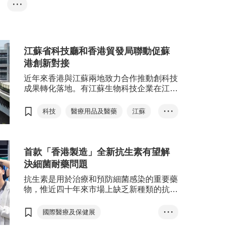
國際醫療
• • •
生物科技
智慧醫健
鑼，兩大「香港國際醫療及保健展」
動内容包
及「亞洲醫療健康高峰論壇」旗艦活
壇，環球
動將匯聚來自世界各地的醫療專業人
品及解決
士、行業領袖和創新者，展示最新醫
動旨在展
療技術、產品和服務，深化衛生健康
江蘇省科技廳和香港貿發局聯動促蘇
先優勢，
領域交流和經驗互鑒，以應對全球健
及推動研
港創新對接
康挑戰。
近年來香港與江蘇兩地致力合作推動創科技
成果轉化落地。有江蘇生物科技企業在江蘇
省科技廳和香港貿發局的穿針引線下，與香
港科技初創展開合作，並在今年共同推出用
科技
醫療用品及醫藥
江蘇
• • •
於癌症治療等藥物開發藥效評價中用到試劑
亞洲醫療健康高峰論壇
產品，實現兩地創新對接。
首款「香港製造」全新抗生素有望解
決細菌耐藥問題
抗生素是用於治療和預防細菌感染的重要藥
物，惟近四十年來市場上缺乏新種類的抗生
素，令細菌耐藥問題日益嚴重。本地初創元
美藥業（YnnoMed）透過內部開發的人工
國際醫療及保健展
• • •
智能輔助平台，成功研發出新型抗生素，
亞洲醫療健康高峰論壇