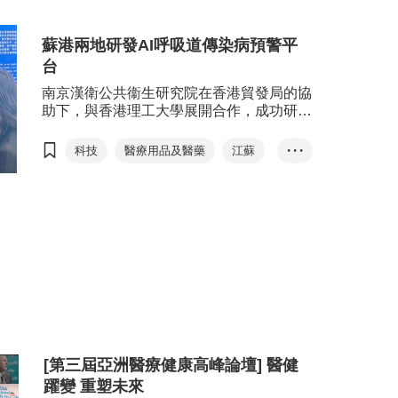
應對細菌耐藥問題。
國際醫療健康周
蘇港兩地研發AI呼吸道傳染病預警平
醫療用品及醫藥
台
醫療及保健服務
初創
南京漢衛公共衞生研究院在香港貿發局的協
助下，與香港理工大學展開合作，成功研發
AI呼吸道傳染病預警平台，以科技對傳染病
作出更好的預防和治療。
科技
醫療用品及醫藥
江蘇
• • •
亞洲醫療健康高峰論壇
[第三屆亞洲醫療健康高峰論壇] 醫健
躍變 重塑未來