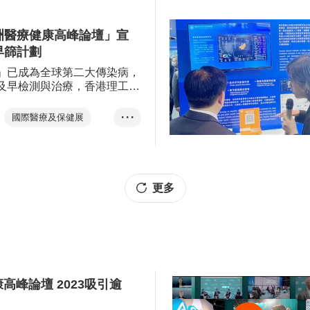
健康周
及醫藥
洲醫療健康高峰論壇」宣
早篩計劃
健服務
」已成為全球第二大傳染病，
及早檢測與治療，香港理工大
的香港貿發局「亞洲醫療健康
宣佈啟動肝病早篩計劃，以先
國際醫療及保健展
• • •
can®醫療設備為名額高達1,000
健康高峰論壇
，防患於未然。
健康
更多
高峰論壇 2023吸引逾