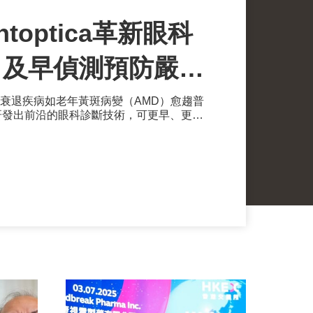
toptica革新眼科
 及早偵測預防嚴重
衰退疾病如老年黃斑病變（AMD）愈趨普
ica研發出前沿的眼科診斷技術，可更早、更快
網膜疾病。這不僅能促進健康老齡化，同時
。憑藉創新的醫療解決方案，公司在香港貿
創培育計劃「創業快綫」中脫穎而出，獲選
一。