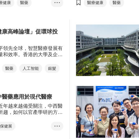
、科研先驅、投資者及企業領
療健康高峰論壇」及「香港
療健康
醫藥
• • •
醫療健康
醫藥
，共謀推動業界發展及應對當
及保健展」將同步展開。活
生物科技
智慧醫健
生物科技
智慧醫健
康挑戰。逾390場一對一環球
括兩大主論壇及多個專題論
目對接、600多場的商貿配對
項目投資對接，醫健科技產
樂齡
樂齡
功促成多項合作，引領業界技
方案展覽及初創專區等。活
健康高峰論壇」促環球投
，推動科研成果轉化落地。
現香港在醫療健康領域的領
促進全球業界的交流合作，
究成果轉化。
平領先全球，智慧醫療發展有
量和效率。香港的大學及企業
日內瓦國際發明展」憑藉醫療
獎項。由香港特別行政區政府
醫藥
人工智能
銀髮
合辦的「亞洲醫療健康高峰論
月下旬舉行，連同同期舉行的
療及保健展」，展示香港在醫
及促進國際合作。
中醫藥應用於現代醫療
近年越來越備受關注，中西醫
所趨，如何以官產學研的方式
醫藥結合至現代醫療的應用已
要議題。
及保健展
• • •
健康高峰論壇