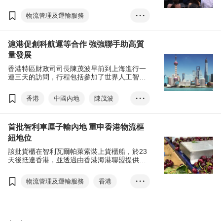
滿舉行，會議匯聚近80位來自全球的航運、空
運、物流及供應鏈專家及行業翹楚親臨會場，
物流管理及運輸服務
• • •
在20場專題論壇上，就業界的熱門議題分享真
知灼見。會議吸引來自36個國家及地區合共超
亞洲物流航運及空運會議
過2,000名與會人士參與，共同探討行業最新形
滬港促創科航運等合作 強強聯手助高質
勢，迎接未來發展機遇。
量發展
香港特區財政司司長陳茂波早前到上海進行一
連三天的訪問，行程包括參加了世界人工智能
大會、出席由香港特區政府和香港貿發局合辦
的「亞洲物流航運及空運會議（ALMAC）--滬
香港
中國內地
陳茂波
• • •
港合作新機遇分論壇」、向上海工商界介紹香
港優勢，並到當地大學介紹香港情況，冀吸引
世界人工智能大會
內地優秀人才。
首批智利車厘子輸內地 重申香港物流樞
亞洲物流航運及空運會議
紐地位
滬港合作機制
該批貨櫃在智利瓦爾帕萊索裝上貨櫃船，於23
粵港澳大灣區
長三角地區
天後抵達香港，並透過由香港海港聯盟提供的
特快優先安排，隨即接駁貨櫃車及躉船，運送
香港海運周
人工智能
到華南地區的水果市場。
物流管理及運輸服務
香港
• • •
數碼經濟
創科
大灣區
物流樞紐
亞洲物流航運及空運會議