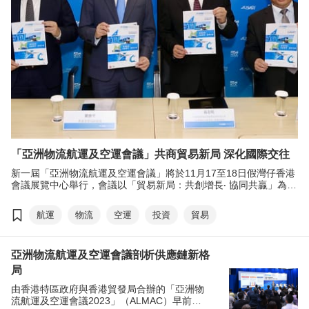
「亞洲物流航運及空運會議」共商貿易新局 深化國際交往
新一屆「亞洲物流航運及空運會議」將於11月17至18日假灣仔香港
會議展覽中心舉行，會議以「貿易新局：共創增長‧ 協同共贏」為主
題，同時呼應國家「十五五」 規劃建議及配合香港特別行政區政府
《施政報告》政策，鞏固並提升香港國際航運中心及空運樞紐的地
航運
物流
空運
投資
貿易
位，將匯聚超過80位星級講者，預計吸引2,300位、來自逾40個國
家及地區的與會人士參與，協助企業深化國際交往，促成實質合
作。
亞洲物流航運及空運會議剖析供應鏈新格
局
由香港特區政府與香港貿發局合辦的「亞洲物
流航運及空運會議2023」（ALMAC）早前圓