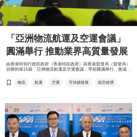
「亞洲物流航運及空運會議」
圓滿舉行 推動業界高質量發展
由香港特別行政區政府（香港特區政府）與香港貿發局（貿發局）
合辦的第15屆「亞洲物流航運及空運會議」早前圓滿舉行。會議匯
聚超過80位航運、空運、物流及供應鏈的業界翹楚，在20多場專
題論壇及工作坊中共同探討行業趨勢及機遇，助力推動物流及供應
物流
航運
空運
可持續發展
低空經濟
鏈管理高質量發展。會議吸引來自超過40個國家及地區、逾2,300
名與會者參與，反應熱烈。