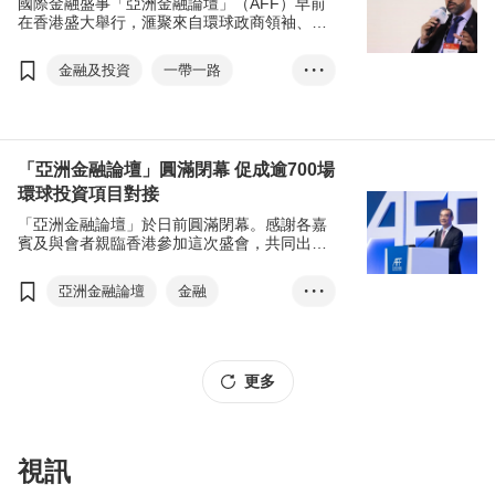
國際金融盛事「亞洲金融論壇」（AFF）早前
在香港盛大舉行，滙聚來自環球政商領袖、金
融專家，探討如何點燃2025增長新引擎。今年
活動特設海灣阿拉伯國家合作委員會（海合
金融及投資
一帶一路
• • •
會）專場（GCC），為與會者帶來中東市場的
最新發展及機遇。據瞭解，中東國家阿曼正大
中東
阿曼
力推動經濟多元化，於四年前已啓動「阿曼
2040年願景」（Oman Vision 2040），勾勒
未來20年的發展計劃，並積極尋求與香港在投
「亞洲金融論壇」圓滿閉幕 促成逾700場
資及商貿方面共同合作。
環球投資項目對接
「亞洲金融論壇」於日前圓滿閉幕。感謝各嘉
賓及與會者親臨香港參加這次盛會，共同出謀
獻策，在經濟轉型的關鍵時期創新變革，創造
新機遇。特別感謝中央政府對香港金融發展的
亞洲金融論壇
金融
• • •
堅實支持，令香港如虎添翼，獨特地位和優勢
更加顯著，强化香港作為國際金融中心的地
金融科技
投資
位。香港的國際「朋友圈」越來越廣，今年活
動獲更多東盟、中亞及中東朋友的支持，進一
可持續發展
人工智能
步印證香港「超級聯繫人」的角色。
更多
視訊