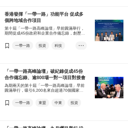
基建
中東
東盟
香港發揮「一帶一路」功能平台 促成多
個跨地域合作項目
第十屆「一帶一路高峰論壇」早前圓滿舉行，
期間促成45份政府和企業合作備忘錄，創歷史
新高。除了大型政府項目外，商貿合作方面，
論壇促成了不少「小而美」的跨地域民生項
一帶一路
投資
科技
• • •
目。
可持續發展
「一帶一路高峰論壇」破紀錄促成45份
合作備忘錄、逾800場一對一項目對接會
為期兩天的第十屆「一帶一路高峰論壇」早前
圓滿舉行，吸引6,200名來自超過70個國家及
地區的政商界翹楚參加。今屆論壇破紀錄促成
45份合作備忘錄，涵蓋航空、能源、金融、基
一帶一路
東盟
中東
投資
礎設施及科技等多個領域，並展示超過300個
投資項目，促成逾800場一對一項目對接會，
充分發揮香港作為「超級聯繫人」及「超級增
值人」的優勢，鞏固作為「一帶一路」倡議功
能平台的重要角色。