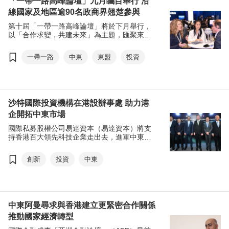
「一帶一路高峰論壇」九月矚目舉行 沿
線國家及地區逾90名政商界翹楚參與
第十屆「一帶一路高峰論壇」將於下月舉行，
以「合作求變，共建未來」為主題，匯聚來自
18個「一帶一路」沿線相關國家和地區，超過
90名主要官員和商界翹楚參與，並新增「一帶
一帶一路
中東
東盟
投資
一路重點項目」和「聚焦中東及東盟市場」兩
項專場，聯同其他多元環節，深入探討「一帶
一路」在金融投資、創新科技、專業服務、基
礎建設及航運物流等領域的龐大商機。
沙特國際投資機構在港設辦事處 助力港
企開拓中東市場
國際私募股權公司易達資本（易達資本）將支
持香港百大領先科技企業走出去，進軍中東市
場。
創新
投資
中東
中東阿曼尋求與香港建立更緊密合作關係
推動國家經濟轉型