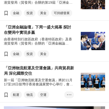
港貿發局（貿發局）合辦的第19屆「亞洲金融
論壇」已圓滿結束，合共吸引來自超過60個國
家及地區、超過4,000名金融及政商界領袖參
金融
投資
黃金
可持續發展
與。超過150名財金官員、多邊組織領袖、金
融機構及企業代表在活動上擔任演講嘉賓。
AFF Deal-making環球投資項目對接，共有
「亞洲金融論壇」下周一盛大揭幕 探討
280多名投資者、超過600個投資項目參與，共
促成逾800場一對一會議，對接環球資金及投
在變局中實現多贏
資項目。
由香港特別行政區政府（香港特區政府）及香
港貿發局（貿發局）合辦的「亞洲金融論
壇」，將於1月26至27日假香港會議展覽中心
舉行。今屆論壇以「變局中協力 新局中多贏」
金融
投資
黃金
為主題，及「金融賦能產業」為標語，邀請全
球逾140位財金官員、商界領袖及金融專家擔
任演講嘉賓，探討如何在變局中攜手創造多
「亞洲物流航運及空運會議」共商貿易新
贏，以及「十五五」時期的機遇等。AFF
Deal-making環球投資項目對接促進投資者及
局 深化國際交往
優質項目對接。
新一屆「亞洲物流航運及空運會議」將於11月
17至18日假灣仔香港會議展覽中心舉行，會議
以「貿易新局：共創增長‧ 協同共贏」為主題，
同時呼應國家「十五五」 規劃建議及配合香港
航運
物流
空運
• • •
特別行政區政府《施政報告》政策，鞏固並提
升香港國際航運中心及空運樞紐的地位，將匯
投資
貿易
聚超過80位星級講者，預計吸引2,300位、來