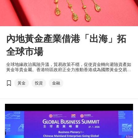
內地黃金產業借港「出海」拓
全球市場
全球地緣政治風險升溫，貿易政策不穩，促使資金轉向避險資產如
黃金等貴金屬。香港特區政府正全力推動香港成為國際黃金交易中
心，再加上香港在金融及展覽業的優勢，可助力内地黃金產業「出
海」。香港貿發局（貿發局）「香港國際珠寶展」於3月4至8 日假
黃金
投資
金融
香港會議展覽中心舉行，吸引逾20個來自不同國家及地區的展團參
與。其中世界黃金協會在會場首設硬足金展館，合共11家中國內地
展商，推廣嶄新黃金製作技術。