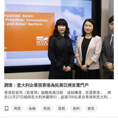
自逾40個國家及地區的與會人士參與，協助企
業深化國際交往，促成實質合作。
調查：意大利企業視香港為拓展亞洲首選門戶
香港貿發局（貿發局）旗艦推廣活動「成就機遇．首選香港」，將
於11月27日移師意大利米蘭舉行，超過700位來自香港和意大利的
商界領袖、政府官員及投資者將聚首交流，致力發掘亞洲新經濟的
商貿與合作機遇。本局與意大利中國理事基金會（ICCF）早前進行
商貿
金融
投資
貿易
創科
創意
聯合調查，其中一項主要的調查結果顯示，香港對很多日益聚焦亞
洲的意大利公司而言，既是首選市場，也是重要的貿易夥伴。