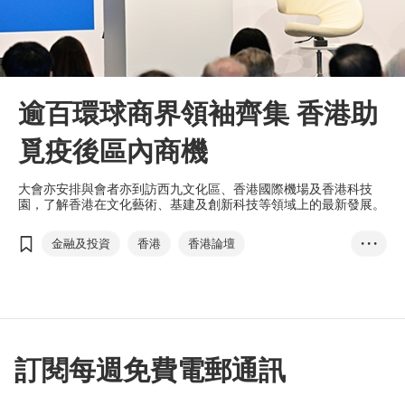
逾百環球商界領袖齊集 香港助
覓疫後區內商機
大會亦安排與會者亦到訪西九文化區、香港國際機場及香港科技
園，了解香港在文化藝術、基建及創新科技等領域上的最新發展。
金融及投資
香港
香港論壇
• • •
區域全面經濟夥伴協定
環球香港商業協會聯盟
一國兩制
二十大
「十四五」規劃
創業快綫
初創
李家超
林建岳
方舜文
訂閱每週免費電郵通訊