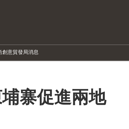
尚創意
貿發局消息
柬埔寨促進兩地