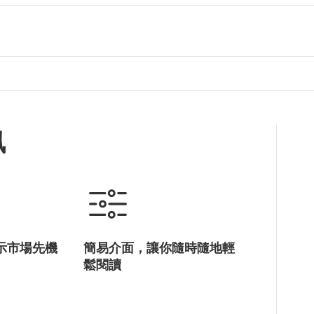
訊
示市場先機
簡易介面，讓你隨時隨地輕
鬆閱讀