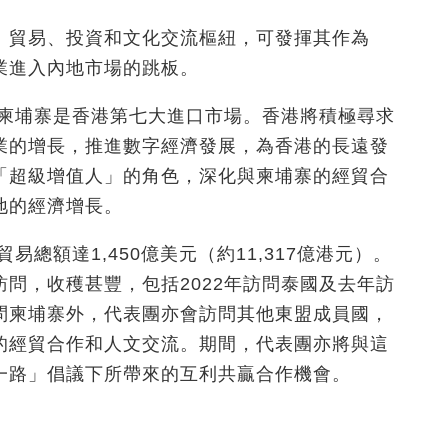
、貿易、投資和文化交流樞紐，可發揮其作為
業進入內地市場的跳板。
，柬埔寨是香港第七大進口市場。香港將積極尋求
業的增長，推進數字經濟發展，為香港的長遠發
「超級增值人」的角色，深化與柬埔寨的經貿合
地的經濟增長。
貿易總額達
1,450
億美元（約
11,317
億港元）。
訪問，收穫甚豐，包括
2022
年訪問泰國及去年訪
問柬埔寨外，代表團亦會訪問其他東盟成員國，
的經貿合作和人文交流。期間，代表團亦將與這
一路」倡議下所帶來的互利共贏合作機會。