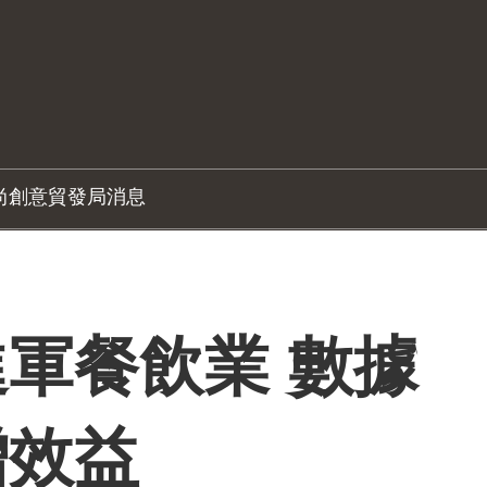
尚創意
貿發局消息
軍餐飲業 數據
增效益