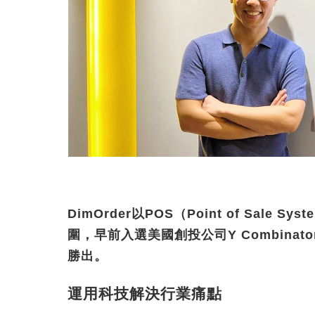
DimOrder
以
POS
（
Point of Sale Syst
圍，早前入選美國創投公司
Y Combinato
勝出。
運用科技解決行業痛點