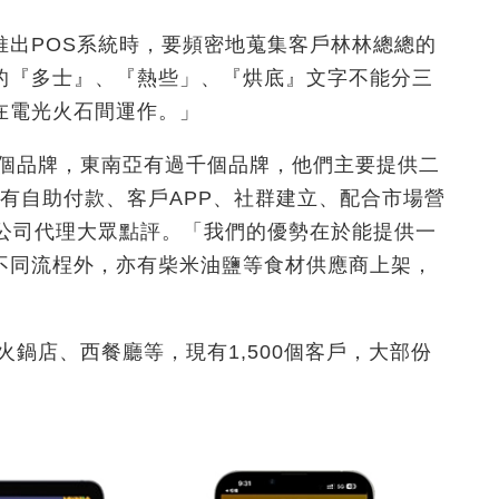
推出POS系統時，要頻密地蒐集客戶林林總總的
的『多士』、『熱些」、『烘底』文字不能分三
在電光火石間運作。」
0個品牌，東南亞有過千個品牌，他們主要提供二
更設有自助付款、客戶APP、社群建立、配合市場營
S公司代理大眾點評。「我們的優勢在於能提供一
不同流桯外，亦有柴米油鹽等食材供應商上架，
火鍋店、西餐廳等，現有1,500個客戶，大部份