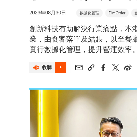
2023年08月30日
數據化管理
DimOrder
大眾點評
初創
創新科技有助解決行業痛點，本港初
業，由食客落單及結賬，以至餐
實行數據化管理，提升營運效率
收聽