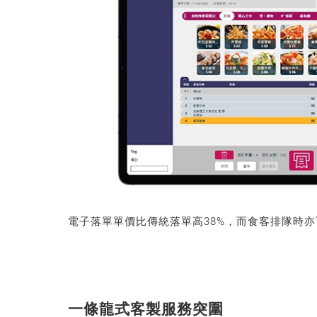
電子落單單價比傳統落單高38%，而食客排隊時
一條龍式客製服務突圍