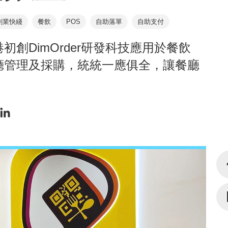
創業快綫
餐飲
POS
自助落單
自助支付
創DimOrder研發科技應用於餐飲
廳管理及採購，統統一應俱全，讓餐廳
。