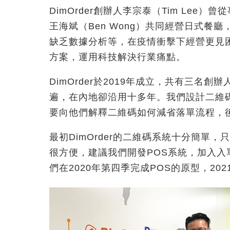
DimOrder創辦人李宗泰（Tim Le
王海斌（Ben Wong）共同經營日式
缺乏數據分析等，在疫情衝擊下經營更見
方案，運用科技解決行業痛點。
DimOrder於2019年成立，共有三
遍，在內地卻沿用十多年。我們設計二維
要向他們解釋二維碼如何減省落單流程，
最初DimOrder的二維碼系統十分簡單
很方便，建議我們開發POS系統，加入
們在2020年第四季完成POS的原型，20