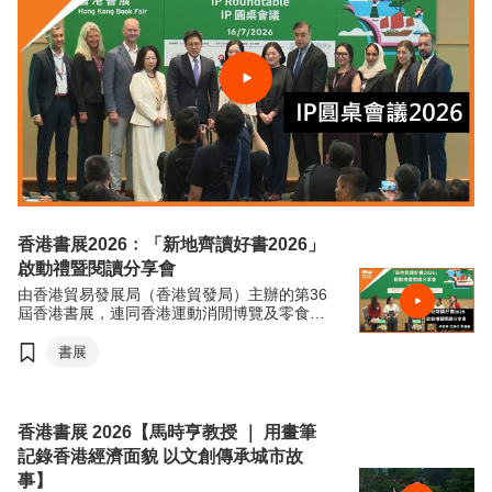
香港書展2026﹕「新地齊讀好書2026」
啟動禮暨閱讀分享會
由香港貿易發展局（香港貿發局）主辦的第36
屆香港書展，連同香港運動消閒博覽及零食世
界，將於7月15日至21日（星期三至星期二）
於香港會議展覽中心舉行。今年三項展覽合共
書展
匯聚超過770家展商，來自約30個國家及地
區，為入場人士帶來集閱讀、運動與消閒於一
體的盛夏旅程。
香港書展 2026【馬時亨教授 ｜ 用畫筆
記錄香港經濟面貌 以文創傳承城市故
事】