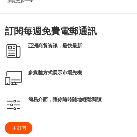
瀏覽更多
「揭開文學心度遊」為主題，以「本地眼」和
「世界眼」雙重視角貫穿四大體驗區。場內設
有多組互動裝置，按參觀者的性格及喜好推薦
書籍及深度遊路線；並聯同各國駐港總領事館
展出逾200本書籍，讓書迷從閱讀中展開一場
跨越地域的文學之旅。
訂閱每週免費電郵通訊
亞洲商貿資訊，最快最新
多媒體方式展示市場先機
簡易介面，讓你隨時隨地輕鬆閱讀
訂閱