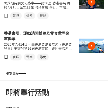
萬眾期待的文化盛事——第36屆 香港書展 將
於7月15日至21日在 灣仔會展 舉行。本屆書
展以「文創傳承·旅悅人生」為年度主題，帶
領讀者從香港出發，探索世界各地的歷史、文
貿易
經濟
展覽
化與生活風貌。
適逢 貿發局60周年 ，主席 馬時亨教授 今年
特別聯同本地藝術家 @messydesks 及過百位
香港書展、運動消閒博覽及零食世界隆
中、小學生，攜手用畫筆記錄香港經濟面貌。
重揭幕
歡迎觀看宣傳短片，率先感受本屆書展的精彩
內容。
2026年7月14日 – 由香港貿易發展局（香港貿
發局）主辦的第36屆香港書展，連同香港運動
消閒博覽及零食世界，將於今天7月15日至21
日（星期三至星期二）於香港會議展覽中心舉
書展
運動
零食
行。今年三項展覽合共匯聚超過770家展商，
來自約30個國家及地區，為入場人士帶來集閱
讀、運動與消閒於一體的盛夏旅程。展覽首日
（7月15日）上午11時將舉行開幕典禮，由香
瀏覽更多
港特別行政區政府署理政務司司長卓永興擔任
主禮嘉賓及致開幕辭，香港貿易發展局主席馬
時亨教授致歡迎辭。
即將舉行活動
今年書展以「從香港閱讀世界：文創傳承．旅
悅人生」為年度主題，鼓勵公眾閱讀，特別是
與文化、旅遊及文創相關的作品，以文字漫遊
世界，拓闊視野。焦點展區「世界文藝廊」以