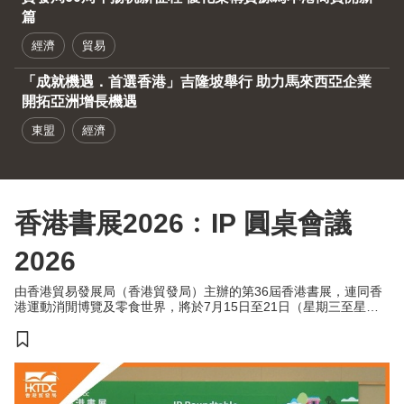
篇
經濟
貿易
「成就機遇．首選香港」吉隆坡舉行 助力馬來西亞企業
開拓亞洲增長機遇
東盟
經濟
香港書展2026﹕IP 圓桌會議
2026
由香港貿易發展局（香港貿發局）主辦的第36屆香港書展，連同香
港運動消閒博覽及零食世界，將於7月15日至21日（星期三至星期
二）於香港會議展覽中心舉行。今年三項展覽合共匯聚超過770家展
商，來自約30個國家及地區，為入場人士帶來集閱讀、運動與消閒
於一體的盛夏旅程。