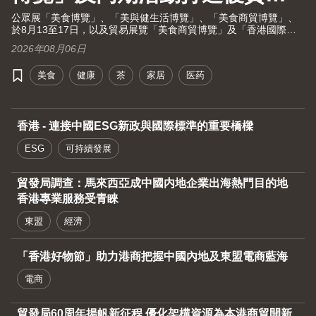
活大健康之旅！
公眾展「美食博覽」、「美與健生活博覽」、「美食商貿博覽」、
於8月13至17日，以及貿易展覽「美食商貿博覽」及「香港國際茶
展」於8月13至15日假灣仔香港會議展覽中心舉行。茶展將再次全
2026年08月06日
面開放予業內人士及持票公眾進場。由現代化中醫藥國際協會聯同
香港貿發局及十大科研機構攜手舉辦的國際現代化中醫藥及健康產
美食
健康
茶
家居
医药
品會議（中醫藥會議）亦於8月13至15日舉行。
香港 - 連接中國ESG新政與國際標準的重要橋樑
ESG
可持續發展
貿發局調查：馬來西亞成中國内地企業出海熱門目的地
香港專業服務受青睞
東盟
經濟
「香港好物節」助力港商把握中國內地及東盟電商藍海
電商
貿發局60周年揚帆新征程 優化架構資源為本港商貿開新