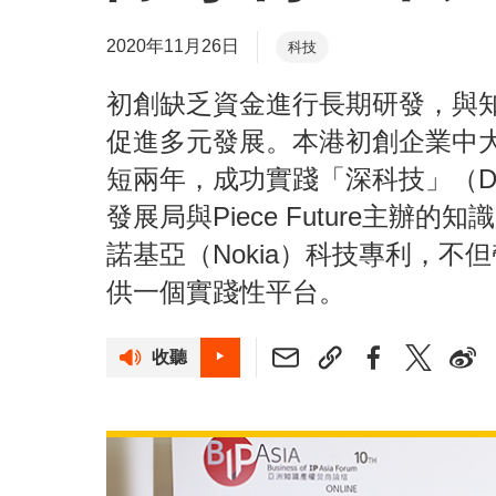
2020年11月26日
科技
初創缺乏資金進行長期研發，與
促進多元發展。本港初創企業中大編
短兩年，成功實踐「深科技」（Dee
發展局與Piece Future主辦的
諾基亞（Nokia）科技專利，
供一個實踐性平台。
收聽