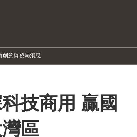
尚創意
貿發局消息
科技商用 贏國
大灣區