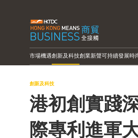
市場機遇
創新及科技
創業新聲
可持續發展
時
創新及科技
港初創實踐深
際專利進軍