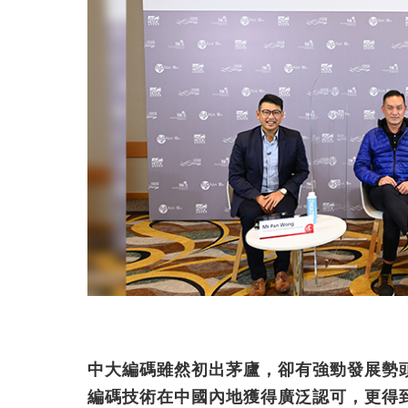
中大編碼雖然初出茅廬，卻有強勁發展勢
編碼技術在中國內地獲得廣泛認可，更得