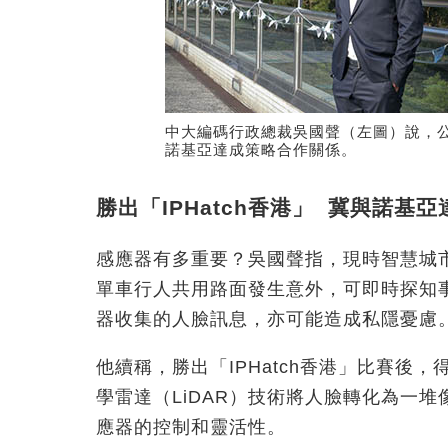
中大編碼行政總裁吳國聲（左圖）說，公司
諾基亞達成策略合作關係。
勝出「IPHatch香港」 冀與諾基
感應器有多重要？吳國聲指，現時智慧城
單車行人共用路面發生意外，可即時探知
器收集的人臉訊息，亦可能造成私隱憂慮
他續稱，勝出「IPHatch香港」比賽後
學雷達（LiDAR）技術將人臉轉化為一堆
應器的控制和靈活性。