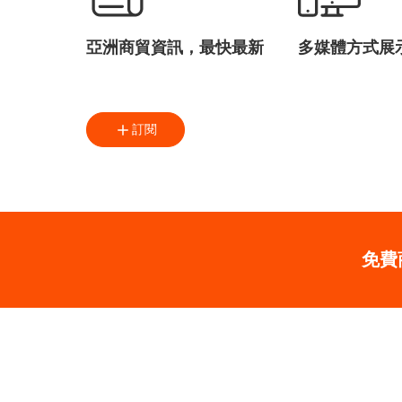
亞洲商貿資訊，最快最新
多媒體方式展
訂閱
免費