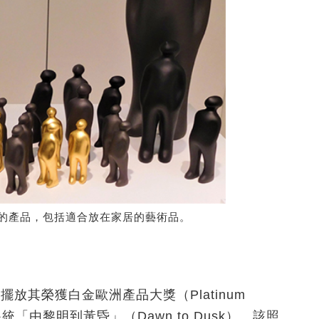
引力的產品，包括適合放在家居的藝術品。
央擺放其榮獲白金歐洲產品大獎（Platinum
念照明系統「由黎明到黃昏」（Dawn to Dusk）。該照