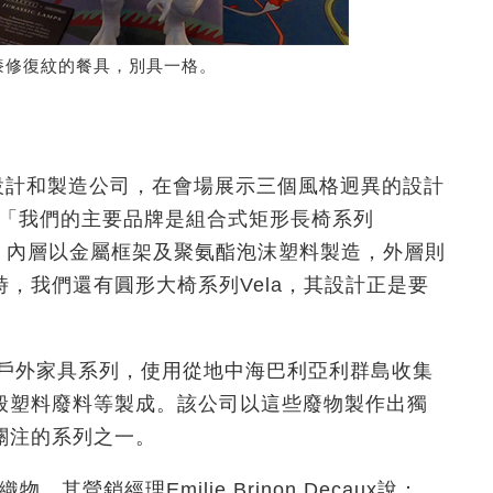
金漆修復紋的餐具，別具一格。
椅設計和製造公司，在會場展示三個風格迥異的設計
ly指：「我們的主要品牌是組合式矩形長椅系列
使用，內層以金屬框架及聚氨酯泡沫塑料製造，外層則
，我們還有圓形大椅系列Vela，其設計正是要
品是戶外家具系列，使用從地中海巴利亞利群島收集
般塑料廢料等製成。該公司以這些廢物製作出獨
關注的系列之一。
屬織物，其營銷經理Emilie Brinon Decaux說：