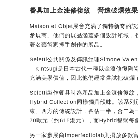
餐具加上金漆修復紋 營造破爛效果
Maison et Objet展會充滿了獨特新
參展商。他們的展品涵蓋多個設計領域，
著名藝術家攜手創作的展品。
Seletti公共關係及傳訊經理Simone Val
「Kintsugi是日本古代一種以金漆修
充滿美學價值，因此他們經常嘗試把破爛
Seletti製作餐具時為產品加上金漆修
Hybrid Collection同樣獨具韻
東、西方的傳統設計，各佔一半，合二為一。
70歐元（約615港元），而Hybrid餐盤
另一家參展商Imperfecttolab則