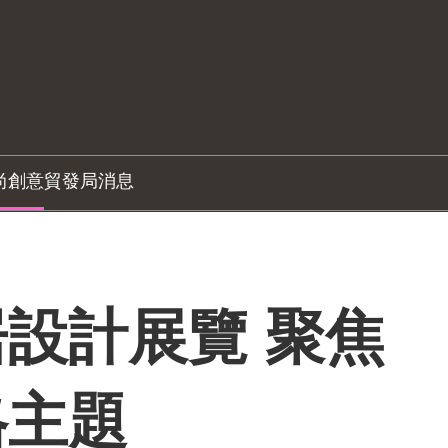
尚創意
貿發局消息
設計展覽 聚焦
格主題