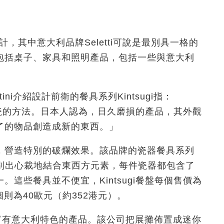
奇的設計，其中意大利品牌Seletti可說是最別具一格的
包括桌子、家具和照明產品，包括一些與意大利
entini介紹設計前衛的餐具系列Kintsugi指：
復陶瓷的方法。日本人認為，日久磨損的產品，其外觀
了的物品創造成新的東西。」
復紋，營造特別的破爛效果。該品牌的瓷器餐具系列
味。該系列別出心裁地結合東西方元素，每件瓷器都包含了
這些餐具並不便宜，Kintsugi餐盤每個售價為
每個則為40歐元（約352港元）。
擺放多款富有意大利特色的產品。該公司把展攤佈置成迷你