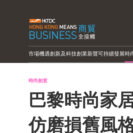
市場機遇
創新及科技
創業新聲
可持續發展
時
時尚創意
巴黎時尚家居
仿磨損舊風