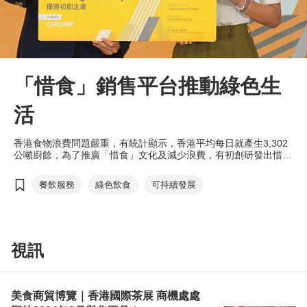
「惜食」銷售平台推動綠色生
活
香港食物浪費問題嚴重，有統計顯示，香港平均每日就產生3,302
公噸廚餘，為了推廣「惜食」文化及減少浪費，有初創研發出惜食
配對平台（APP），可讓餐廳在該平台出售剩餘的食物，有助推動
綠色生活。該公司憑藉創新的的商業意念及對可持續發展的承諾，
餐飲服務
綠色飲食
可持續發展
成為香港貿發局「創業快綫 2024」的十家優勝初創之一。
視訊
美食商貿博覽｜香港國際茶展 商機處處