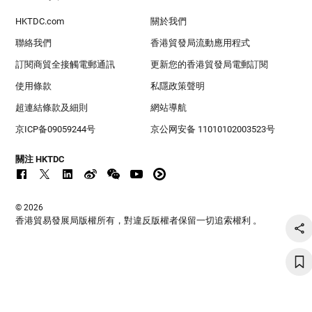
HKTDC.com
關於我們
聯絡我們
香港貿發局流動應用程式
訂閱商貿全接觸電郵通訊
更新您的香港貿發局電郵訂閱
使用條款
私隱政策聲明
超連結條款及細則
網站導航
京ICP备09059244号
京公网安备 11010102003523号
關注 HKTDC
© 2026
香港貿易發展局版權所有，對違反版權者保留一切追索權利 。