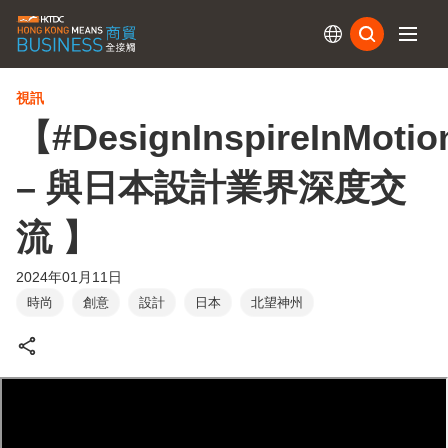
訂閱
視訊
【#DesignInspireInMotio
– 與日本設計業界深度交
流 】
2024年01月11日
時尚
創意
設計
日本
北望神州