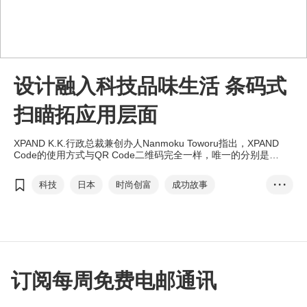
设计融入科技品味生活 条码式
扫瞄拓应用层面
XPAND K.K.行政总裁兼创办人Nanmoku Toworu指出，XPAND
Code的使用方式与QR Code二维码完全一样，唯一的分别是
XPAND Code不用近距离扫瞄。当乘客扫瞄XPAND Code后，即可
取得列车相关信息，包括列车开行时间和车站数目，这些信息更可
科技
日本
时尚创富
成功故事
• • •
以根据用户的智能手机设定而转换显示语言，＂XPAND Code是我
们引以为傲的创作设计。＂
商贸平台
DesignInspire
Noiseless Design
创意设计博览
XPAND K.K.
条码
Barcode
XPAND Codes
扫瞄条码
订阅每周免费电邮通讯