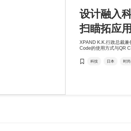
设计融入科
扫瞄拓应
XPAND K.K.行政总裁兼
Code的使用方式与QR
XPAND Code不用近
取得列车相关信息，包括
科技
日本
时尚
根据用户的智能手机设定而
DesignInspire
Noi
引以为傲的创作设计。＂
XPAND K.K.
条码
扫瞄条码