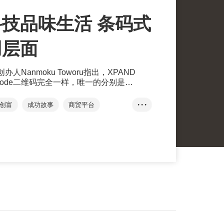
技品味生活 条码式
用层面
创办人Nanmoku Toworu指出，XPAND
 Code二维码完全一样，唯一的分别是
距离扫瞄。当乘客扫瞄XPAND Code后，即可
列车开行时间和车站数目，这些信息更可以
创富
成功故事
商贸平台
• • •
转换显示语言，＂XPAND Code是我们
seless Design
创意设计博览
Barcode
XPAND Codes