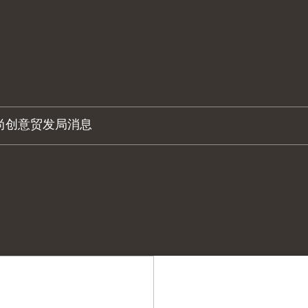
尚创意
贸发局消息