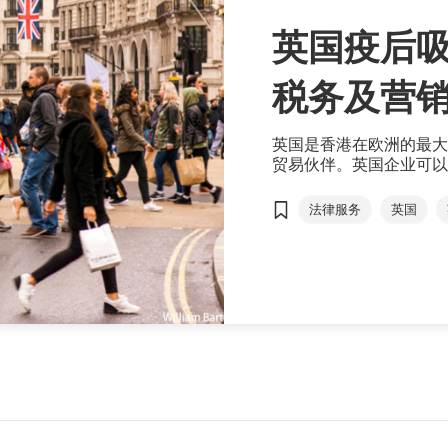
英国疫后吸
税务及营
英国是香港在欧洲的最大
贸易伙伴。英国企业可以
亚太地区，同时，香港企
弹释放的新机遇。
法律服务
英国
电子商贸
增值税
Moore Kingston Sm...