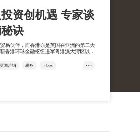
投资创机遇 专家谈
销秘诀
贸易伙伴，而香港亦是英国在亚洲的第二大
藉香港环球金融枢纽进军粤港澳大湾区以至
业也可通过投资英国，把握欧洲疫后经济反
英国营销
税务
T-box
• • •
研发税收抵免
叶翠娴
谷歌
IBB Law
汇丰