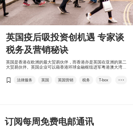
英国疫后吸投资创机遇 专家谈
税务及营销秘诀
英国是香港在欧洲的最大贸易伙伴，而香港亦是英国在亚洲的第二
大贸易伙伴。英国企业可以藉香港环球金融枢纽进军粤港澳大湾区
以至亚太地区，同时，香港企业也可通过投资英国，把握欧洲疫后
经济反弹释放的新机遇。
法律服务
英国
英国营销
税务
T-box
• • •
电子商贸
增值税
研发税收抵免
叶翠娴
Moore Kingston Sm...
谷歌
IBB Law
汇丰
订阅每周免费电邮通讯