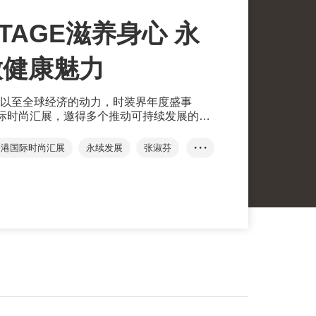
STAGE滋养身心 永
放健康魅力
以至全球经济的动力，时装界年度盛事
港国际时尚汇展，邀得多个推动可持续发展的时
合＂滋养身心 绽放魅力＂的主题，展示流
香港国际时尚汇展
永续发展
张淑芬
• • •
作表演赛
YDC
...