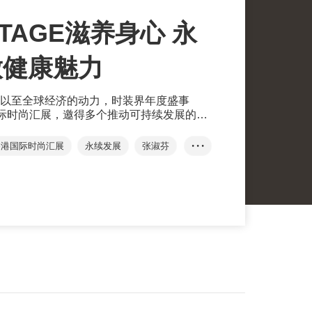
STAGE滋养身心 永
放健康魅力
以至全球经济的动力，时装界年度盛事
港国际时尚汇展，邀得多个推动可持续发展的时
合＂滋养身心 绽放魅力＂的主题，展示流
香港国际时尚汇展
永续发展
张淑芬
• • •
作表演赛
YDC
...