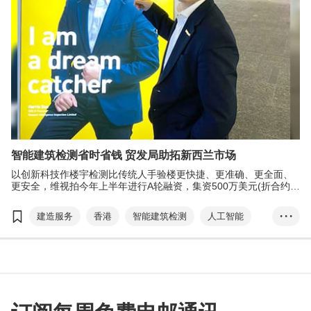
智能建筑检测省时省钱 贸发局助拓新西兰市场
以创新科技作楼宇检测比传统人手验楼更快捷、更准确、更全面、
更安全，维视拍今年上半年进行A轮融资，集资500万美元(折合约
3,390万元人民币)以加快拓阔业务版图的步伐，包括在加拿大多伦
多设立分公司，以及扩展在新加坡和大湾区的业务等。
建造服务
香港
智能建筑检测
人工智能
• • •
融资
新西兰
无人机
创业快线
维视拍
RaSpect