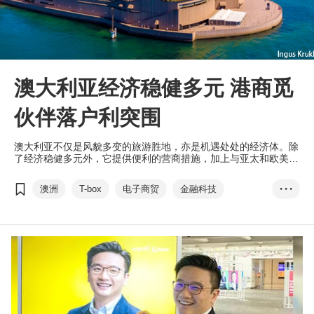
澳大利亚经济稳健多元 港商觅
伙伴落户利突围
澳大利亚不仅是风貌多变的旅游胜地，亦是机遇处处的经济体。除
了经济稳健多元外，它提供便利的营商措施，加上与亚太和欧美各
国建立紧密友好的经贸关系，有利港商落户及开拓邻近市场。
澳洲
T-box
电子商贸
金融科技
• • •
医疗产业
ALTIOS
谷歌
石嘉慧
联款通
Intria Limited
维视拍